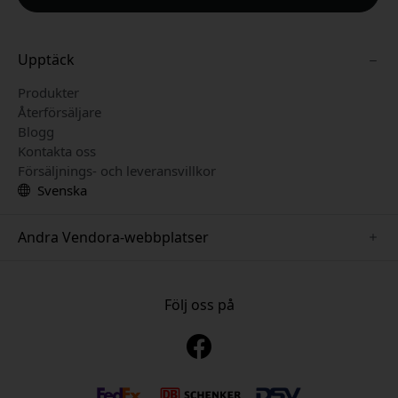
Upptäck
Produkter
Återförsäljare
Blogg
Kontakta oss
Försäljnings- och leveransvillkor
Svenska
Andra Vendora-webbplatser
www.sensibo.se
www.nordicsmartlight.se
Följ oss på
www.brydgenordic.se
www.twelvesouth.se
www.playshifu.se