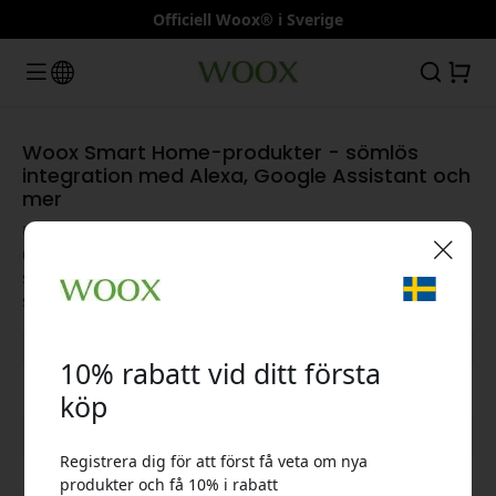
Officiell Woox® i Sverige
Woox Smart Home-produkter - sömlös
integration med Alexa, Google Assistant och
mer
Upptäck Woox senaste sortiment av smarta hem-enheter,
utformade för intuitiv kontroll och sömlös integration. Från
säkerhetskameror till smarta pluggar - gör vardagen
🎉 Din rabattkod:
smartare och mer effektiv med Woox.
10% rabatt vid ditt första
köp
Visa alla kategorier
Registrera dig för att först få veta om nya
Använd denna kod i kassan för att få 10% rabatt.
produkter och få 10% i rabatt