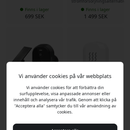
strömförsörjningsalternativ
Finns i lager
Finns i lager
699 SEK
1 499 SEK
Vi använder cookies på vår webbplats
Vi använder cookies för att förbättra din
R4253
R7081
surfupplevelse, visa anpassade annonser eller
WOOX Smart trådlöst
WOOX smart
innehåll och analysera vår trafik. Genom att klicka på
utomhuskamerakit - för
vibrationssensor med
"Acceptera alla" samtycker du till vår användning av
batteridriven
Zigbee 3.0, appnotiser
cookies.
säkerhetsövervakning
och justerbar känslighet
utomhus - Svart
för hemövervakning - Vit
IP65-klassad väder- och
Realtidsaviseringar vid