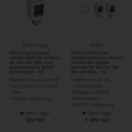
R7067-single
R7067
WOOX Zigbee smart
WOOX r7067 smart
radiatorventil för Danfoss
radiatorventilsats med två
RA, RAV och RAVL med
ventiler och Zigbee-
appstyrning via WOOX
gateway för Danfoss RA,
Home-appen - Vit
RAV och RAVL - Vit
Zigbee 3.0 radiatorventil
Zigbee-kit med två
Fjärrstyrning via WOOX
radiatorventiler
Home
Fjärrstyr via WOOX
Stöd för röststyrning
Home-appen
Stöd för röststyrning
Finns i lager
Finns i lager
599 SEK
1 499 SEK