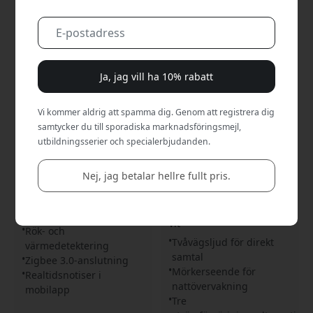
Ja, jag vill ha 10% rabatt
Vi kommer aldrig att spamma dig. Genom att registrera dig
samtycker du till sporadiska marknadsföringsmejl,
utbildningsserier och specialerbjudanden.
R7305
R4331
WOOX Zigbee 3.0 smart
Woox smart
Nej, jag betalar hellre fullt pris.
rökdetektor och larm med
videodörrklocka med
appaviseringar och 85 dB
klocka, tvåvägsljud,
siren för hem och kontor -
nattseende och Wi-Fi för
Vit
smart hemövervakning -
Vit
Rök- och
Tvåvägsljud för direkt
värmedetektering
samtal
Zigbee 3.0-anslutning
Mörkerseende för
Realtidsnotiser i
nattövervakning
mobilapp
Tre