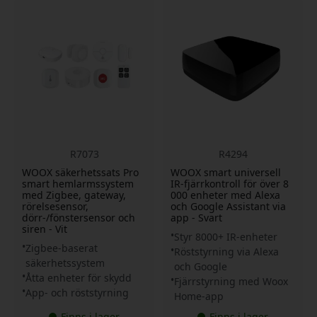
R7073
R4294
WOOX säkerhetssats Pro
WOOX smart universell
smart hemlarmssystem
IR-fjärrkontroll för över 8
med Zigbee, gateway,
000 enheter med Alexa
rörelsesensor,
och Google Assistant via
dörr-/fönstersensor och
app - Svart
siren - Vit
Styr 8000+ IR-enheter
Zigbee-baserat
Röststyrning via Alexa
säkerhetssystem
och Google
Åtta enheter för skydd
Fjärrstyrning med Woox
App- och röststyrning
Home-app
Finns i lager
Finns i lager