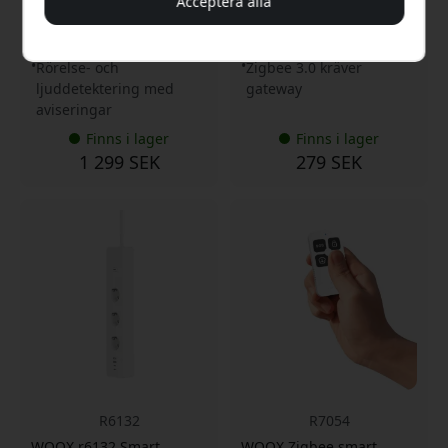
Acceptera alla
UV-tålig
vibrationer
Trådlös drift med
Enkel montering med
solpanel
självhäftande
Rörelse- och
Zigbee 3.0 kräver
ljuddetektering med
gateway
aviseringar
Finns i lager
Finns i lager
1 299 SEK
279 SEK
R6132
R7054
WOOX r6132 Smart
WOOX Zigbee smart