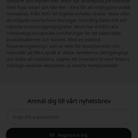
sensorer och mycket mer. Woox har strategiska partnerskap
med Tuya Smart och fabriker i Kina för att möjliggöra snabb
innovation. Från WiFi- till Zigbee-enheter strävar Woox efter
att erbjuda smarta hem-lösningar med lång batteritid och
robusta anslutningsmöjligheter. Woox har erhållit alla
nödvändiga europeiska certifieringar för att säkerställa
produktsäkerhet och kvalitet. Med en estetisk
förpackningsdesign som är redo för detaljhandeln och
manualer på flera språk är Woox -enheterna lättillgängliga
och enkla att installera. Upplev ett smartare liv med Woox:s
ständigt växande ekosystem av smarta hemprodukter.
Anmäl dig till vårt nyhetsbrev
Registrera dig