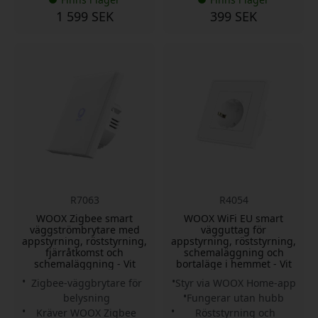
1 599 SEK
399 SEK
R7063
R4054
WOOX Zigbee smart
WOOX WiFi EU smart
väggströmbrytare med
vägguttag för
appstyrning, röststyrning,
appstyrning, röststyrning,
fjärråtkomst och
schemaläggning och
schemaläggning - Vit
bortaläge i hemmet - Vit
Zigbee-väggbrytare för
Styr via WOOX Home-app
belysning
Fungerar utan hubb
Kräver WOOX Zigbee
Röststyrning och