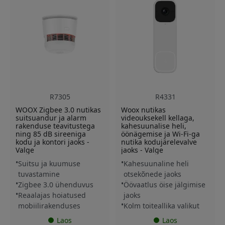
R7305
R4331
WOOX Zigbee 3.0 nutikas
Woox nutikas
suitsuandur ja alarm
videouksekell kellaga,
rakenduse teavitustega
kahesuunalise heli,
ning 85 dB sireeniga
öönägemise ja Wi-Fi-ga
kodu ja kontori jaoks -
nutika kodujärelevalve
Valge
jaoks - Valge
Suitsu ja kuumuse
Kahesuunaline heli
tuvastamine
otsekõnede jaoks
Zigbee 3.0 ühenduvus
Öövaatlus öise jälgimise
Reaalajas hoiatused
jaoks
mobiilirakenduses
Kolm toiteallika valikut
Laos
Laos