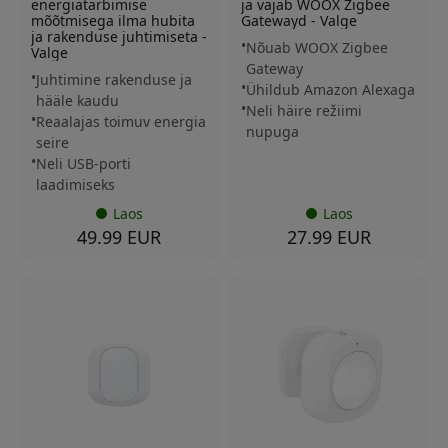
energiatarbimise
ja vajab WOOX Zigbee
mõõtmisega ilma hubita
Gatewayd - Valge
ja rakenduse juhtimiseta -
Nõuab WOOX Zigbee
Valge
Gateway
Juhtimine rakenduse ja
Ühildub Amazon Alexaga
hääle kaudu
Neli häire režiimi
Reaalajas toimuv energia
nupuga
seire
Neli USB-porti
laadimiseks
Laos
Laos
49.99 EUR
27.99 EUR