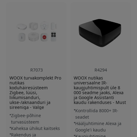
R7073
R4294
WOOX turvakomplekt Pro
WOOX nutikas
nutikas
universaalne IR-
koduhäiresüsteem
kaugjuhtimispult üle 8
Zigbee, lüüsi,
000 seadme jaoks, Alexa
liikumisanduri,
ja Google Assistanti
ukse-/aknaanduri ja
kaudu rakenduses - Must
sireeniga - Valge
Kontrollida 8000+ IR-
Zigbee-põhine
seadet
turvasüsteem
Hääljuhtimine Alexa ja
Kaheksa ühikut kaitseks
Google'i kaudu
Rakendus ja
Kaugjuhtimine