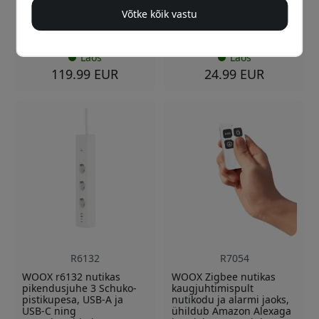
Liikumise ja heli
Võtke kõik vastu
isekleepuva materjaliga
tuvastamine koos
Zigbee 3.0 nõuab väravat
teavitustega
Laos
Laos
119.99 EUR
24.99 EUR
R6132
R7054
WOOX r6132 nutikas
WOOX Zigbee nutikas
pikendusjuhe 3 Schuko-
kaugjuhtimispult
pistikupesa, USB-A ja
nutikodu ja alarmi jaoks,
USB-C ning
ühildub Amazon Alexaga