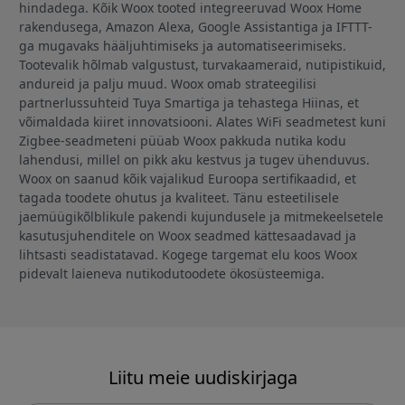
hindadega. Kõik Woox tooted integreeruvad Woox Home
rakendusega, Amazon Alexa, Google Assistantiga ja IFTTT-
ga mugavaks hääljuhtimiseks ja automatiseerimiseks.
Tootevalik hõlmab valgustust, turvakaameraid, nutipistikuid,
andureid ja palju muud. Woox omab strateegilisi
partnerlussuhteid Tuya Smartiga ja tehastega Hiinas, et
võimaldada kiiret innovatsiooni. Alates WiFi seadmetest kuni
Zigbee-seadmeteni püüab Woox pakkuda nutika kodu
lahendusi, millel on pikk aku kestvus ja tugev ühenduvus.
Woox on saanud kõik vajalikud Euroopa sertifikaadid, et
tagada toodete ohutus ja kvaliteet. Tänu esteetilisele
jaemüügikõlblikule pakendi kujundusele ja mitmekeelsetele
kasutusjuhenditele on Woox seadmed kättesaadavad ja
lihtsasti seadistatavad. Kogege targemat elu koos Woox
pidevalt laieneva nutikodutoodete ökosüsteemiga.
Liitu meie uudiskirjaga