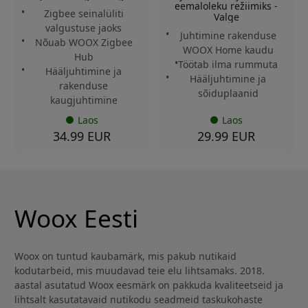
eemaloleku režiimiks -
Zigbee seinalüliti
Valge
valgustuse jaoks
Juhtimine rakenduse
Nõuab WOOX Zigbee
WOOX Home kaudu
Hub
Töötab ilma rummuta
Hääljuhtimine ja
Hääljuhtimine ja
rakenduse
sõiduplaanid
kaugjuhtimine
Laos
Laos
34.99 EUR
29.99 EUR
Woox Eesti
Woox on tuntud kaubamärk, mis pakub nutikaid
kodutarbeid, mis muudavad teie elu lihtsamaks. 2018.
aastal asutatud Woox eesmärk on pakkuda kvaliteetseid ja
lihtsalt kasutatavaid nutikodu seadmeid taskukohaste