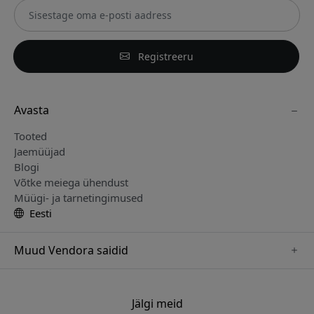
Registreeru
Avasta
Tooted
Jaemüüjad
Blogi
Võtke meiega ühendust
Müügi- ja tarnetingimused
Eesti
Muud Vendora saidid
www.sensibo.se
www.nordicsmartlight.se
Jälgi meid
www.brydgenordic.se