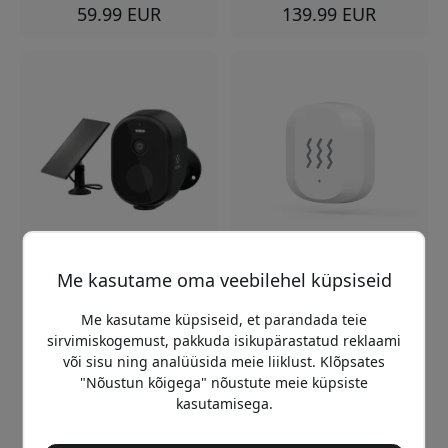
59.99 EUR
139.99 EUR
R4253
R7081
Me kasutame oma veebilehel küpsiseid
WOOX Smart Wireless
WOOX nutikas
Outdoor Camera Kit -
vibratsiooniandur Zigbee
Me kasutame küpsiseid, et parandada teie
akutoitega turvaseireks
3.0-ga, rakenduse
sirvimiskogemust, pakkuda isikupärastatud reklaami
välistingimustes - Must
teavitused ja reguleeritav
või sisu ning analüüsida meie liiklust. Klõpsates
tundlikkus koduse valve
IP65 ilmastiku- ja UV-
jaoks - Valge
"Nõustun kõigega" nõustute meie küpsiste
kindel
kasutamisega.
Reaalajas
Juhtmevaba töö
vibratsioonihoiatused
päikesepaneeliga
Lihtne kokkupanek