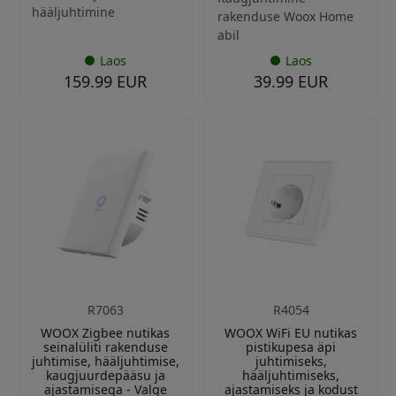
hääljuhtimine
rakenduse Woox Home
abil
Laos
Laos
159.99 EUR
39.99 EUR
R7063
R4054
WOOX Zigbee nutikas
WOOX WiFi EU nutikas
seinalüliti rakenduse
pistikupesa äpi
juhtimise, hääljuhtimise,
juhtimiseks,
kaugjuurdepääsu ja
hääljuhtimiseks,
ajastamisega - Valge
ajastamiseks ja kodust