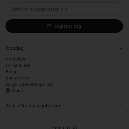
Registrer deg
Oppdag
Produkter
Forhandlere
Blogg
Kontakt oss
Salgs- og leveringsvilkår
Norsk
Andre Vendora-nettsteder
www.sensibo.se
www.nordicsmartlight.se
Følg oss på
www.brydgenordic.se