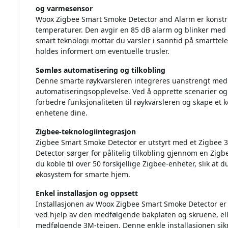
og varmesensor
Woox Zigbee Smart Smoke Detector and Alarm er konstru
temperaturer. Den avgir en 85 dB alarm og blinker med e
smart teknologi mottar du varsler i sanntid på smartte
holdes informert om eventuelle trusler.
Sømløs automatisering og tilkobling
Denne smarte røykvarsleren integreres uanstrengt med 
automatiseringsopplevelse. Ved å opprette scenarier 
forbedre funksjonaliteten til røykvarsleren og skape et k
enhetene dine.
Zigbee-teknologiintegrasjon
Zigbee Smart Smoke Detector er utstyrt med et Zigbee 
Detector sørger for pålitelig tilkobling gjennom en Z
du koble til over 50 forskjellige Zigbee-enheter, slik at
økosystem for smarte hjem.
Enkel installasjon og oppsett
Installasjonen av Woox Zigbee Smart Smoke Detector er e
ved hjelp av den medfølgende bakplaten og skruene, el
medfølgende 3M-teipen. Denne enkle installasjonen sikre