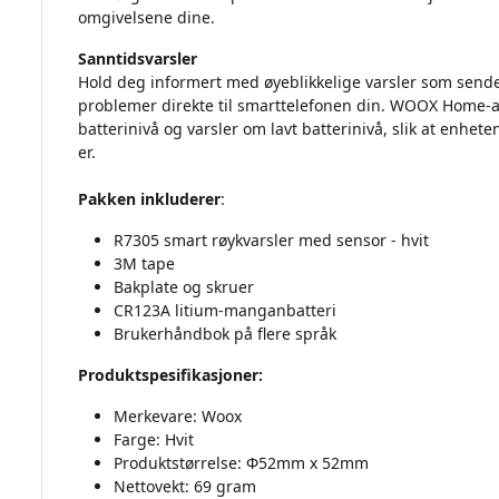
omgivelsene dine.
Sanntidsvarsler
Hold deg informert med øyeblikkelige varsler som sende
problemer direkte til smarttelefonen din. WOOX Home-ap
batterinivå og varsler om lavt batterinivå, slik at enhete
er.
Pakken inkluderer
:
R7305 smart røykvarsler med sensor - hvit
3M tape
Bakplate og skruer
CR123A litium-manganbatteri
Brukerhåndbok på flere språk
Produktspesifikasjoner:
Merkevare: Woox
Farge: Hvit
Produktstørrelse: Φ52mm x 52mm
Nettovekt: 69 gram