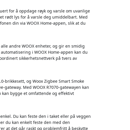
ert for å oppdage røyk og varsle om uvanlige
t rødt lys for å varsle deg umiddelbart. Med
lefonen din via WOOX Home-appen, slik at du
alle andre WOOX enheter, og gir en smidig
og automatisering i WOOX Home-appen kan du
oordinert sikkerhetsnettverk på tvers av
3.0-brikkesett, og Woox Zigbee Smart Smoke
igbee-gateway. Med WOOX R7070-gatewayen kan
 du kan bygge et omfattende og effektivt
nkel. Du kan feste den i taket eller på veggen
ler du kan enkelt feste den med den
r at det går raskt og problemfritt å beskytte