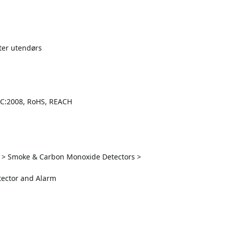
ter utendørs
AC:2008, RoHS, REACH
y > Smoke & Carbon Monoxide Detectors >
tector and Alarm