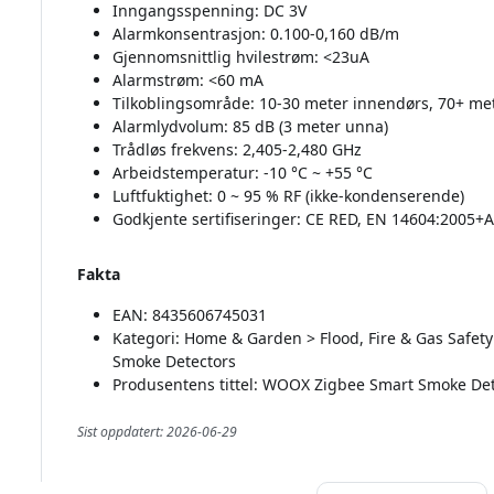
Inngangsspenning: DC 3V
Alarmkonsentrasjon: 0.100-0,160 dB/m
Gjennomsnittlig hvilestrøm: <23uA
Alarmstrøm: <60 mA
Tilkoblingsområde: 10-30 meter innendørs, 70+ me
Alarmlydvolum: 85 dB (3 meter unna)
Trådløs frekvens: 2,405-2,480 GHz
Arbeidstemperatur: -10 °C ~ +55 °C
Luftfuktighet: 0 ~ 95 % RF (ikke-kondenserende)
Godkjente sertifiseringer: CE RED, EN 14604:2005+
Fakta
EAN: 8435606745031
Kategori: Home & Garden > Flood, Fire & Gas Safet
Smoke Detectors
Produsentens tittel: WOOX Zigbee Smart Smoke De
Sist oppdatert: 2026-06-29