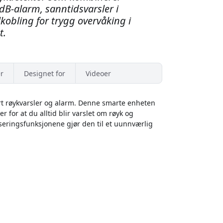
B-alarm, sanntidsvarsler i
obling for trygg overvåking i
t.
r
Designet for
Videoer
 røykvarsler og alarm. Denne smarte enheten
r for at du alltid blir varslet om røyk og
eringsfunksjonene gjør den til et uunnværlig