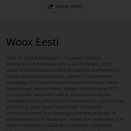
Jagage toodet
Woox Eesti
Woox on tuntud kaubamärk, mis pakub nutikaid
kodutarbeid, mis muudavad teie elu lihtsamaks. 2018.
aastal asutatud Woox eesmärk on pakkuda kvaliteetseid ja
lihtsalt kasutatavaid nutikodu seadmeid taskukohaste
hindadega. Kõik Woox tooted integreeruvad Woox Home
rakendusega, Amazon Alexa, Google Assistantiga ja IFTTT-
ga mugavaks hääljuhtimiseks ja automatiseerimiseks.
Tootevalik hõlmab valgustust, turvakaameraid, nutipistikuid,
andureid ja palju muud. Woox omab strateegilisi
partnerlussuhteid Tuya Smartiga ja tehastega Hiinas, et
võimaldada kiiret innovatsiooni. Alates WiFi seadmetest kuni
Zigbee-seadmeteni püüab Woox pakkuda nutika kodu