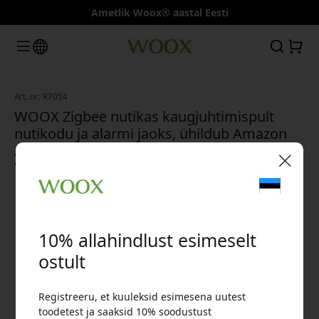
Ametlik Woox® aastal Eesti
Art. nr: R7054
WOOX Zigbee nutikas kaugjuhtimispult
nutikodu ja alarmi jaoks, ühildub Amazon
Alexaga ja vajab WOOX Zigbee Gatewayd -
Valge
🎉 Sinu sooduskood:
10% allahindlust esimeselt
ostult
Registreeru, et kuuleksid esimesena uutest
Kasuta seda koodi kassas, et saada 10%
toodetest ja saaksid 10% soodustust
allahindlust.