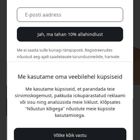
Jah, ma tahan 10% allahindlust
Me ei saada sulle kunagi rämpsposti. Registreerudes
nõustud aeg-ajalt saadetavate turundusmeilide, harivate
sarjade ja eripakkumistega.
Me kasutame oma veebilehel küpsiseid
Ei, ma eelistaksin täishinda maksta.
Me kasutame küpsiseid, et parandada teie
sirvimiskogemust, pakkuda isikupärastatud reklaami
või sisu ning analüüsida meie liiklust. Klõpsates
"Nõustun kõigega" nõustute meie küpsiste
kasutamisega.
Soovitatav hind
27.99 EUR
Võtke kõik vastu