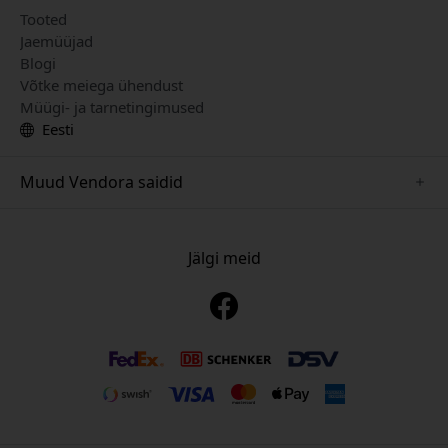
Tooted
Jaemüüjad
Blogi
Võtke meiega ühendust
Müügi- ja tarnetingimused
Eesti
Muud Vendora saidid
www.sensibo.se
www.nordicsmartlight.se
Jälgi meid
www.brydgenordic.se
www.twelvesouth.se
www.playshifu.se