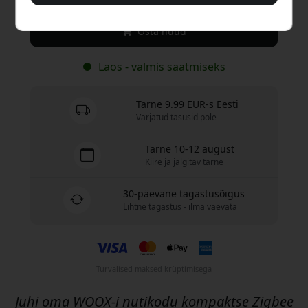
Osta nüüd
Laos - valmis saatmiseks
Tarne 9.99 EUR-s Eesti
Varjatud tasusid pole
Tarne 10-12 august
Kiire ja jälgitav tarne
30-päevane tagastusõigus
Lihtne tagastus - ilma vaevata
Turvalised maksed krüptimisega
Juhi oma WOOX-i nutikodu kompaktse Zigbee