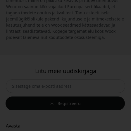
lahendusi, millel on pikk aku kestvus ja tugev ühenduvus.
Woox on saanud kõik vajalikud Euroopa sertifikaadid, et
tagada toodete ohutus ja kvaliteet. Tänu esteetilisele
jaemüügikõlblikule pakendi kujundusele ja mitmekeelsetele
kasutusjuhenditele on Woox seadmed kättesaadavad ja
lihtsasti seadistatavad. Kogege targemat elu koos Woox
pidevalt laieneva nutikodutoodete ökosüsteemiga.
Liitu meie uudiskirjaga
Registreeru
Avasta