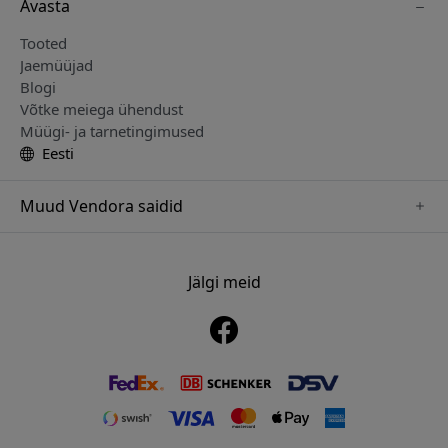
Avasta
Tooted
Jaemüüjad
Blogi
Võtke meiega ühendust
Müügi- ja tarnetingimused
Eesti
Muud Vendora saidid
www.sensibo.se
www.nordicsmartlight.se
Jälgi meid
www.brydgenordic.se
www.twelvesouth.se
www.playshifu.se