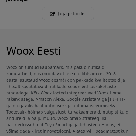
Jagage toodet
Woox Eesti
Woox on tuntud kaubamärk, mis pakub nutikaid
kodutarbeid, mis muudavad teie elu lihtsamaks. 2018.
aastal asutatud Woox eesmärk on pakkuda kvaliteetseid ja
lihtsalt kasutatavaid nutikodu seadmeid taskukohaste
hindadega. Kõik Woox tooted integreeruvad Woox Home
rakendusega, Amazon Alexa, Google Assistantiga ja IFTTT-
ga mugavaks hääljuhtimiseks ja automatiseerimiseks.
Tootevalik hõlmab valgustust, turvakaameraid, nutipistikuid,
andureid ja palju muud. Woox omab strateegilisi
partnerlussuhteid Tuya Smartiga ja tehastega Hiinas, et
võimaldada kiiret innovatsiooni. Alates WiFi seadmetest kuni