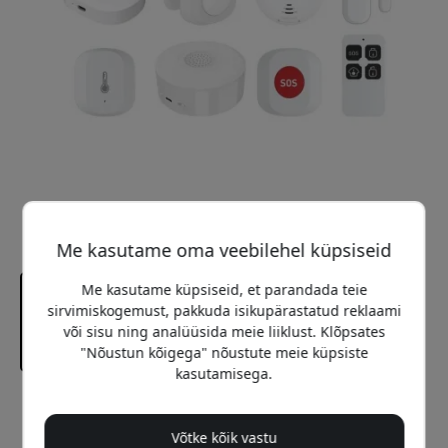
Me kasutame oma veebilehel küpsiseid
Me kasutame küpsiseid, et parandada teie
sirvimiskogemust, pakkuda isikupärastatud reklaami
või sisu ning analüüsida meie liiklust. Klõpsates
"Nõustun kõigega" nõustute meie küpsiste
kasutamisega.
Soovitatav hind
159.99 EUR
Võtke kõik vastu