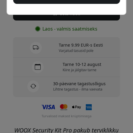
Osta nüüd
Laos - valmis saatmiseks
Tarne 9.99 EUR-s Eesti
Varjatud tasusid pole
Tarne 10-12 august
Kiire ja jälgitav tarne
30-päevane tagastusõigus
Lihtne tagastus - ilma vaevata
Turvalised maksed krüptimisega
WOOX Security Kit Pro pakub terviklikku