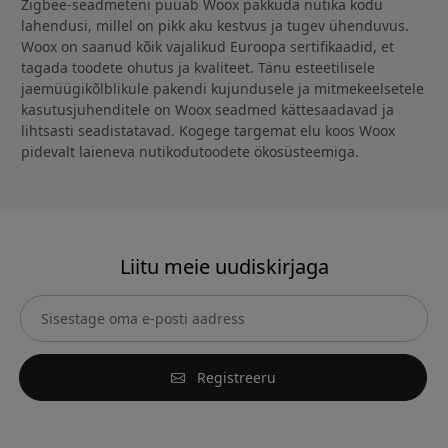
Zigbee-seadmeteni püüab Woox pakkuda nutika kodu
lahendusi, millel on pikk aku kestvus ja tugev ühenduvus.
Woox on saanud kõik vajalikud Euroopa sertifikaadid, et
tagada toodete ohutus ja kvaliteet. Tänu esteetilisele
jaemüügikõlblikule pakendi kujundusele ja mitmekeelsetele
kasutusjuhenditele on Woox seadmed kättesaadavad ja
lihtsasti seadistatavad. Kogege targemat elu koos Woox
pidevalt laieneva nutikodutoodete ökosüsteemiga.
Liitu meie uudiskirjaga
Registreeru