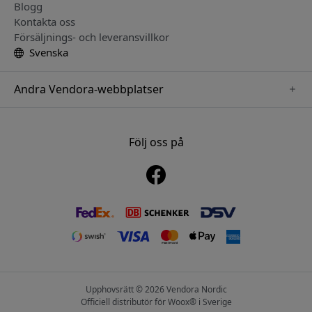
Blogg
Kontakta oss
Försäljnings- och leveransvillkor
Svenska
Andra Vendora-webbplatser
www.sensibo.se
www.nordicsmartlight.se
Följ oss på
www.brydgenordic.se
www.twelvesouth.se
www.playshifu.se
Upphovsrätt © 2026 Vendora Nordic
Officiell distributör för Woox® i Sverige