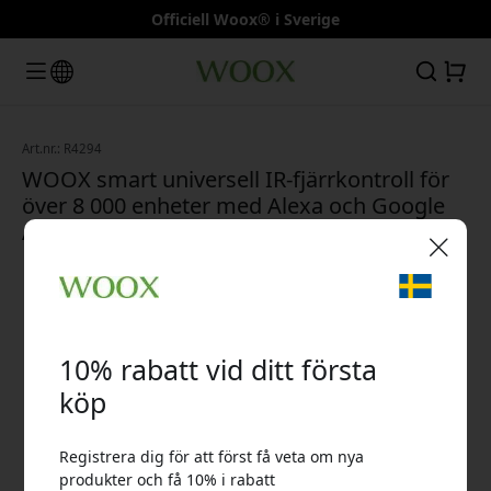
Officiell Woox® i Sverige
Art.nr.: R4294
WOOX smart universell IR-fjärrkontroll för
över 8 000 enheter med Alexa och Google
Assistant via app - Svart
🎉 Din rabattkod:
10% rabatt vid ditt första
köp
Registrera dig för att först få veta om nya
Använd denna kod i kassan för att få 10% rabatt.
produkter och få 10% i rabatt