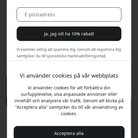
Ja, jag vill ha 10% rabatt
Vi kommer aldrig att spamma dig. Genom att registrera dig
samtycker du till sporadiska marknadsföringsmejl,
utbildningsserier och specialerbjudanden.
Vi använder cookies på vår webbplats
Nej, jag betalar hellre fullt pris.
Vi använder cookies för att förbättra din
surfupplevelse, visa anpassade annonser eller
innehåll och analysera vår trafik. Genom att klicka på
"Acceptera alla" samtycker du till vår användning av
cookies.
Rekommenderat pris
399 SEK
Acceptera alla