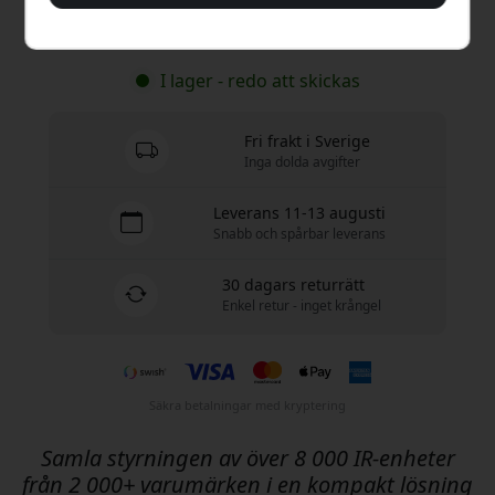
Köp nu
I lager - redo att skickas
Fri frakt i Sverige
Inga dolda avgifter
Leverans 11-13 augusti
Snabb och spårbar leverans
30 dagars returrätt
Enkel retur - inget krångel
Säkra betalningar med kryptering
Samla styrningen av över 8 000 IR-enheter
från 2 000+ varumärken i en kompakt lösning