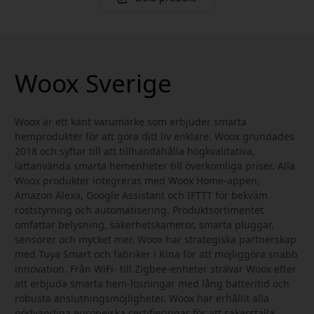
Woox Sverige
Woox är ett känt varumärke som erbjuder smarta
hemprodukter för att göra ditt liv enklare. Woox grundades
2018 och syftar till att tillhandahålla högkvalitativa,
lättanvända smarta hemenheter till överkomliga priser. Alla
Woox produkter integreras med Woox Home-appen,
Amazon Alexa, Google Assistant och IFTTT för bekväm
röststyrning och automatisering. Produktsortimentet
omfattar belysning, säkerhetskameror, smarta pluggar,
sensorer och mycket mer. Woox har strategiska partnerskap
med Tuya Smart och fabriker i Kina för att möjliggöra snabb
innovation. Från WiFi- till Zigbee-enheter strävar Woox efter
att erbjuda smarta hem-lösningar med lång batteritid och
robusta anslutningsmöjligheter. Woox har erhållit alla
nödvändiga europeiska certifieringar för att säkerställa