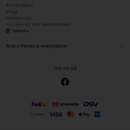
Återförsäljare
Blogg
Kontakta oss
Försäljnings- och leveransvillkor
Svenska
Andra Vendora-webbplatser
www.sensibo.se
www.nordicsmartlight.se
Följ oss på
www.brydgenordic.se
www.twelvesouth.se
www.playshifu.se