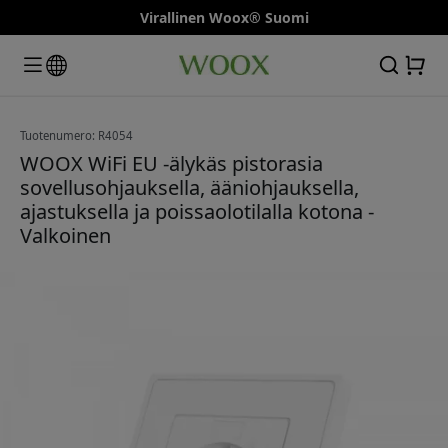
Virallinen Woox® Suomi
Tuotenumero: R4054
WOOX WiFi EU -älykäs pistorasia
sovellusohjauksella, ääniohjauksella,
ajastuksella ja poissaolotilalla kotona -
Valkoinen