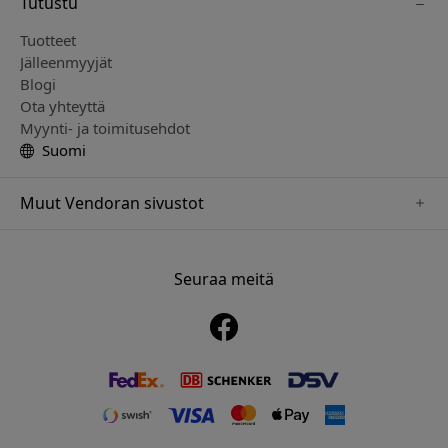
Tutustu
Tuotteet
Jälleenmyyjät
Blogi
Ota yhteyttä
Myynti- ja toimitusehdot
Suomi
Muut Vendoran sivustot
www.sensibo.se
www.nordicsmartlight.se
Seuraa meitä
www.brydgenordic.se
www.twelvesouth.se
www.playshifu.se