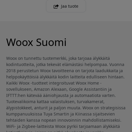
Jaa tuote
Woox Suomi
Woox on tunnettu tuotemerkki, joka tarjoaa älykkäitä
kodintuotteita, jotka tekevät elämästäsi helpompaa. Vuonna
2018 perustetun Woox tavoitteena on tarjota laadukkaita ja
helppokäyttöisiä älykkäitä kodin laitteita edulliseen hintaan.
Kaikki Woox -tuotteet integroituvat Woox Home -
sovellukseen, Amazon Alexaan, Google Assistantiin ja
IFTTT:hen kätevää ääniohjausta ja automaatiota varten.
Tuotevalikoima kattaa valaistuksen, turvakamerat,
älypistokkeet, anturit ja paljon muuta. Woox on strategisissa
kumppanuuksissa Tuya Smartin ja Kiinassa sijaitsevien
tehtaiden kanssa nopean innovoinnin mahdollistamiseksi.
WiFi- ja Zigbee-laitteista Woox pyrkii tarjoamaan älykkäitä