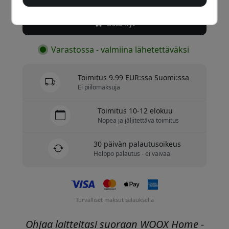
Osta nyt
Varastossa - valmiina lähetettäväksi
Toimitus 9.99 EUR:ssa Suomi:ssa
Ei piilomaksuja
Toimitus 10-12 elokuu
Nopea ja jäljitettävä toimitus
30 päivän palautusoikeus
Helppo palautus - ei vaivaa
Turvalliset maksut salauksella
Ohjaa laitteitasi suoraan WOOX Home -