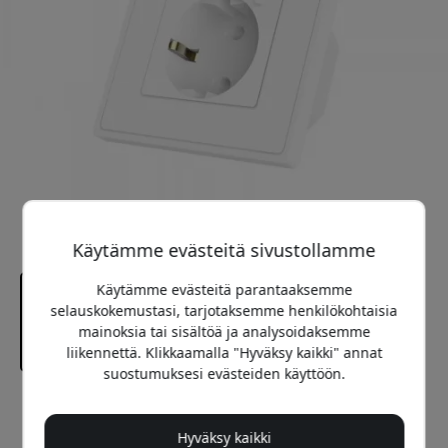
Käytämme evästeitä sivustollamme
Käytämme evästeitä parantaaksemme
selauskokemustasi, tarjotaksemme henkilökohtaisia
mainoksia tai sisältöä ja analysoidaksemme
liikennettä. Klikkaamalla "Hyväksy kaikki" annat
suostumuksesi evästeiden käyttöön.
Suositeltava hinta
29.99 EUR
Hyväksy kaikki