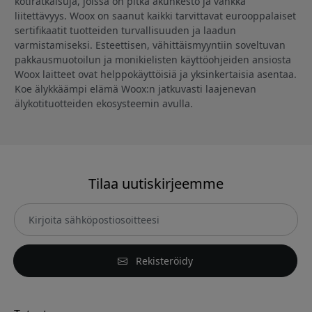
kotiratkaisuja, joissa on pitkä akunkesto ja vankka
liitettävyys. Woox on saanut kaikki tarvittavat eurooppalaiset
sertifikaatit tuotteiden turvallisuuden ja laadun
varmistamiseksi. Esteettisen, vähittäismyyntiin soveltuvan
pakkausmuotoilun ja monikielisten käyttöohjeiden ansiosta
Woox laitteet ovat helppokäyttöisiä ja yksinkertaisia asentaa.
Koe älykkäämpi elämä Woox:n jatkuvasti laajenevan
älykotituotteiden ekosysteemin avulla.
Tilaa uutiskirjeemme
Rekisteröidy