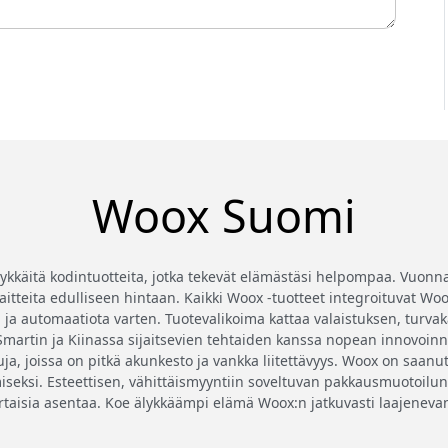
Woox Suomi
lykkäitä kodintuotteita, jotka tekevät elämästäsi helpompaa. Vuonn
 laitteita edulliseen hintaan. Kaikki Woox -tuotteet integroituvat
 ja automaatiota varten. Tuotevalikoima kattaa valaistuksen, turvak
rtin ja Kiinassa sijaitsevien tehtaiden kanssa nopean innovoinnin
ja, joissa on pitkä akunkesto ja vankka liitettävyys. Woox on saanut k
iseksi. Esteettisen, vähittäismyyntiin soveltuvan pakkausmuotoilun
kertaisia asentaa. Koe älykkäämpi elämä Woox:n jatkuvasti laajeneva