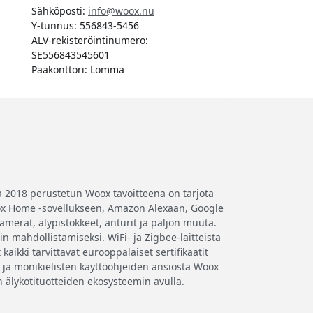
Sähköposti:
info@woox.nu
Y-tunnus: 556843-5456
ALV-rekisteröintinumero:
SE556843545601
Pääkonttori: Lomma
a 2018 perustetun Woox tavoitteena on tarjota
 Woox Home -sovellukseen, Amazon Alexaan, Google
amerat, älypistokkeet, anturit ja paljon muuta.
 mahdollistamiseksi. WiFi- ja Zigbee-laitteista
aikki tarvittavat eurooppalaiset sertifikaatit
 ja monikielisten käyttöohjeiden ansiosta Woox
n älykotituotteiden ekosysteemin avulla.