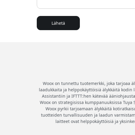
Lähetä
Woox on tunnettu tuotemerkki, joka tarjoaa ä
laadukkaita ja helppokäyttöisiä älykkäitä kodin
Assistantiin ja IFTTT:hen kätevää ääniohjausta
Woox on strategisissa kumppanuuksissa Tuya Sma
Woox pyrkii tarjoamaan älykkäitä kotiratkaisu
tuotteiden turvallisuuden ja laadun varmistam
laitteet ovat helppokäyttöisiä ja yksin