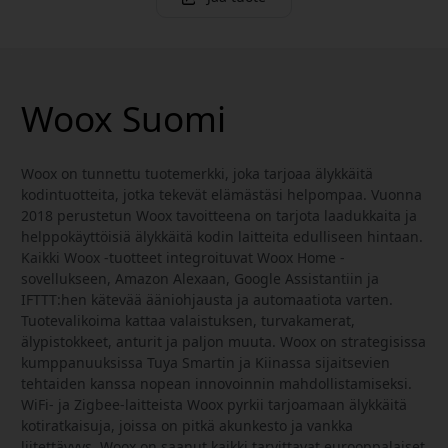
Woox Suomi
Woox on tunnettu tuotemerkki, joka tarjoaa älykkäitä
kodintuotteita, jotka tekevät elämästäsi helpompaa. Vuonna
2018 perustetun Woox tavoitteena on tarjota laadukkaita ja
helppokäyttöisiä älykkäitä kodin laitteita edulliseen hintaan.
Kaikki Woox -tuotteet integroituvat Woox Home -
sovellukseen, Amazon Alexaan, Google Assistantiin ja
IFTTT:hen kätevää ääniohjausta ja automaatiota varten.
Tuotevalikoima kattaa valaistuksen, turvakamerat,
älypistokkeet, anturit ja paljon muuta. Woox on strategisissa
kumppanuuksissa Tuya Smartin ja Kiinassa sijaitsevien
tehtaiden kanssa nopean innovoinnin mahdollistamiseksi.
WiFi- ja Zigbee-laitteista Woox pyrkii tarjoamaan älykkäitä
kotiratkaisuja, joissa on pitkä akunkesto ja vankka
liitettävyys. Woox on saanut kaikki tarvittavat eurooppalaiset