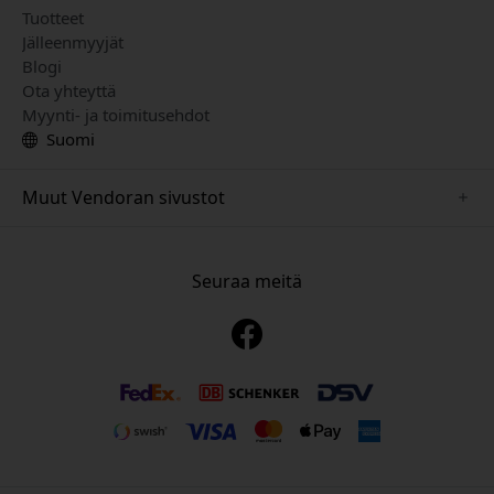
Tuotteet
Jälleenmyyjät
Blogi
Ota yhteyttä
Myynti- ja toimitusehdot
Suomi
Muut Vendoran sivustot
www.sensibo.se
www.nordicsmartlight.se
Seuraa meitä
www.brydgenordic.se
www.twelvesouth.se
www.playshifu.se