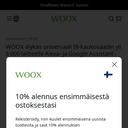
Virallinen Woox® Suomi
Tuotenumero: R4294
WOOX älykäs universaali IR-kaukosäädin yli
8 000 laitteelle Alexa- ja Google Assistant -
tuen kanssa sovelluksen kautta - Musta
🎉 Alennuskoodisi:
10% alennus ensimmäisestä
ostoksestasi
Rekisteröidy, niin kuulet ensimmäisenä uusista
Käytä tätä koodia kassalla saadaksesi 10%
tuotteista ja saat 10% alennuksen
alennuksen.