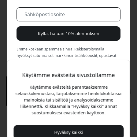
Kyllä, haluan 10% alennuksen
Emme koskaan spämmää sinua. Rekisteröitymällä
hyväksyt satunnaiset markkinointisähköpostit, opastavat
sarjat ja erikoistarjoukset.
Käytämme evästeitä sivustollamme
Ei, maksan mieluummin täyden hinnan.
Käytämme evästeitä parantaaksemme
selauskokemustasi, tarjotaksemme henkilökohtaisia
mainoksia tai sisältöä ja analysoidaksemme
liikennettä. Klikkaamalla "Hyväksy kaikki" annat
suostumuksesi evästeiden käyttöön.
Suositeltava hinta
39.99 EUR
Hyväksy kaikki