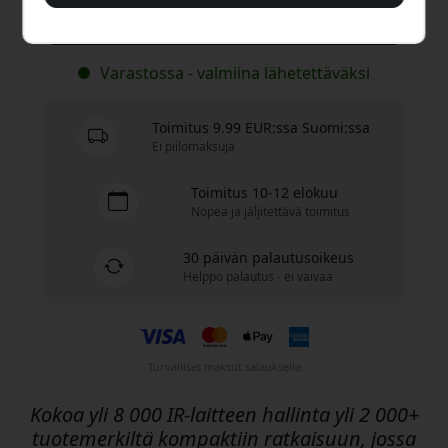
Osta nyt
Varastossa - valmiina lähetettäväksi
Toimitus 9.99 EUR:ssa Suomi:ssa
Ei piilomaksuja
Toimitus 10-12 elokuu
Nopea ja jäljitettävä toimitus
30 päivän palautusoikeus
Helppo palautus - ei vaivaa
Turvalliset maksut salauksella
Kokoa yli 8 000 IR-laitteen hallinta yli 2 000+
tuotemerkiltä kompaktiin ratkaisuun, jossa