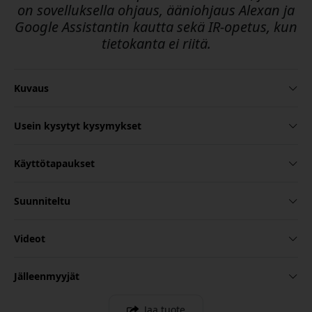
on sovelluksella ohjaus, ääniohjaus Alexan ja
Google Assistantin kautta sekä IR-opetus, kun
tietokanta ei riitä.
Kuvaus
Usein kysytyt kysymykset
Käyttötapaukset
Suunniteltu
Videot
Jälleenmyyjät
Jaa tuote