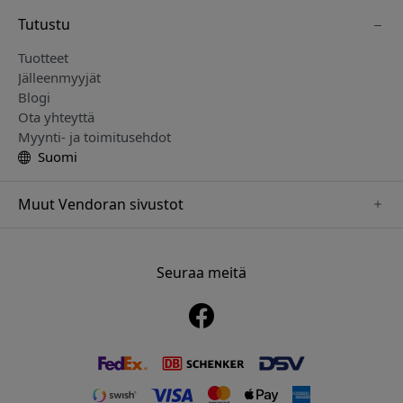
Tutustu
Tuotteet
Jälleenmyyjät
Blogi
Ota yhteyttä
Myynti- ja toimitusehdot
Suomi
Muut Vendoran sivustot
www.sensibo.se
www.nordicsmartlight.se
Seuraa meitä
www.brydgenordic.se
www.twelvesouth.se
www.playshifu.se