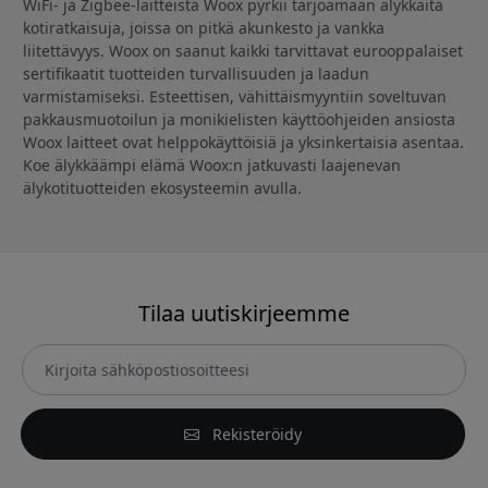
WiFi- ja Zigbee-laitteista Woox pyrkii tarjoamaan älykkäitä
kotiratkaisuja, joissa on pitkä akunkesto ja vankka
liitettävyys. Woox on saanut kaikki tarvittavat eurooppalaiset
sertifikaatit tuotteiden turvallisuuden ja laadun
varmistamiseksi. Esteettisen, vähittäismyyntiin soveltuvan
pakkausmuotoilun ja monikielisten käyttöohjeiden ansiosta
Woox laitteet ovat helppokäyttöisiä ja yksinkertaisia asentaa.
Koe älykkäämpi elämä Woox:n jatkuvasti laajenevan
älykotituotteiden ekosysteemin avulla.
Tilaa uutiskirjeemme
Rekisteröidy