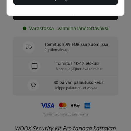
Osta nyt
Varastossa - valmiina lähetettäväksi
Toimitus 9.99 EUR:ssa Suomi:ssa
Ei piilomaksuja
Toimitus 10-12 elokuu
Nopea ja jäljitettävä toimitus
30 päivän palautusoikeus
Helppo palautus - ei vaivaa
Turvalliset maksut salauksella
WOOX Security Kit Pro tarjoaa kattavan