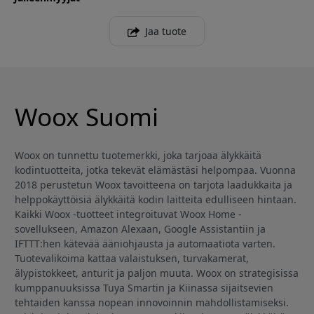
Jaa tuote
Woox Suomi
Woox on tunnettu tuotemerkki, joka tarjoaa älykkäitä
kodintuotteita, jotka tekevät elämästäsi helpompaa. Vuonna
2018 perustetun Woox tavoitteena on tarjota laadukkaita ja
helppokäyttöisiä älykkäitä kodin laitteita edulliseen hintaan.
Kaikki Woox -tuotteet integroituvat Woox Home -
sovellukseen, Amazon Alexaan, Google Assistantiin ja
IFTTT:hen kätevää ääniohjausta ja automaatiota varten.
Tuotevalikoima kattaa valaistuksen, turvakamerat,
älypistokkeet, anturit ja paljon muuta. Woox on strategisissa
kumppanuuksissa Tuya Smartin ja Kiinassa sijaitsevien
tehtaiden kanssa nopean innovoinnin mahdollistamiseksi.