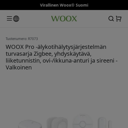
Virallinen Woox® Suomi
Tuotenumero: R7073
WOOX Pro -älykotihälytysjärjestelmän
turvasarja Zigbee, yhdyskäytävä,
liiketunnistin, ovi-/ikkuna-anturi ja sireeni -
Valkoinen