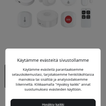
Käytämme evästeitä sivustollamme
Käytämme evästeitä parantaaksemme
selauskokemustasi, tarjotaksemme henkilökohtaisia
mainoksia tai sisältöä ja analysoidaksemme
liikennettä. Klikkaamalla "Hyväksy kaikki" annat
suostumuksesi evästeiden käyttöön.
Suositeltava hinta
159.99 EUR
Hyväksy kaikki