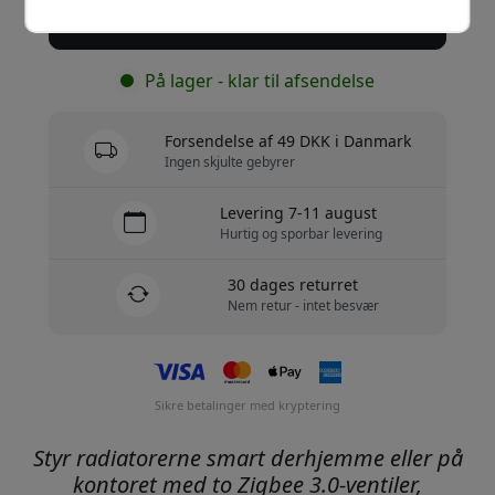
Køb nu
På lager - klar til afsendelse
Forsendelse af 49 DKK i Danmark
Ingen skjulte gebyrer
Levering 7-11 august
Hurtig og sporbar levering
30 dages returret
Nem retur - intet besvær
Sikre betalinger med kryptering
Styr radiatorerne smart derhjemme eller på
kontoret med to Zigbee 3.0-ventiler,