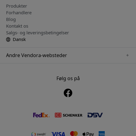
Produkter
Forhandlere
Blog
Kontakt os
Salgs- og leveringsbetingelser
Dansk
Andre Vendora-websteder
www.sensibo.se
www.nordicsmartlight.se
Følg os på
www.brydgenordic.se
www.twelvesouth.se
www.playshifu.se