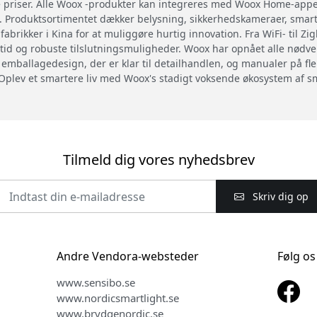
e priser. Alle Woox -produkter kan integreres med Woox Home-appe
. Produktsortimentet dækker belysning, sikkerhedskameraer, smar
abrikker i Kina for at muliggøre hurtig innovation. Fra WiFi- til Z
id og robuste tilslutningsmuligheder. Woox har opnået alle nødvend
k emballagedesign, der er klar til detailhandlen, og manualer på f
Oplev et smartere liv med Woox's stadigt voksende økosystem af s
Tilmeld dig vores nyhedsbrev
Skriv dig op
Andre Vendora-websteder
Følg os
www.sensibo.se
www.nordicsmartlight.se
www.brydgenordic.se