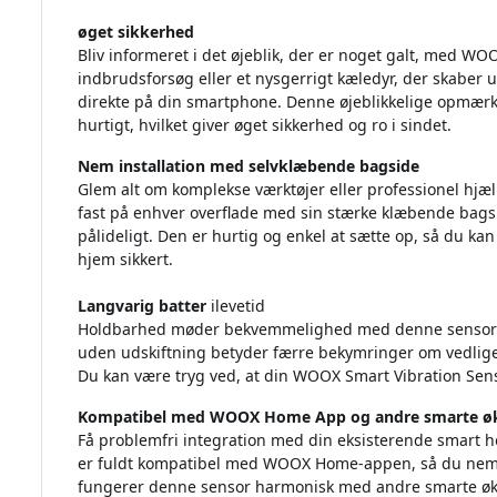
øget sikkerhed
Bliv informeret i det øjeblik, der er noget galt, med WO
indbrudsforsøg eller et nysgerrigt kæledyr, der skaber 
direkte på din smartphone. Denne øjeblikkelige opmærk
hurtigt, hvilket giver øget sikkerhed og ro i sindet.
Nem installation med selvklæbende bagside
Glem alt om komplekse værktøjer eller professionel hj
fast på enhver overflade med sin stærke klæbende bagsi
pålideligt. Den er hurtig og enkel at sætte op, så du kan 
hjem sikkert.
Langvarig batter
ilevetid
Holdbarhed møder bekvemmelighed med denne sensors f
uden udskiftning betyder færre bekymringer om vedlige
Du kan være tryg ved, at din WOOX Smart Vibration Senso
Kompatibel med WOOX Home App og andre smarte ø
Få problemfri integration med din eksisterende smart
er fuldt kompatibel med WOOX Home-appen, så du nemt 
fungerer denne sensor harmonisk med andre smarte øk