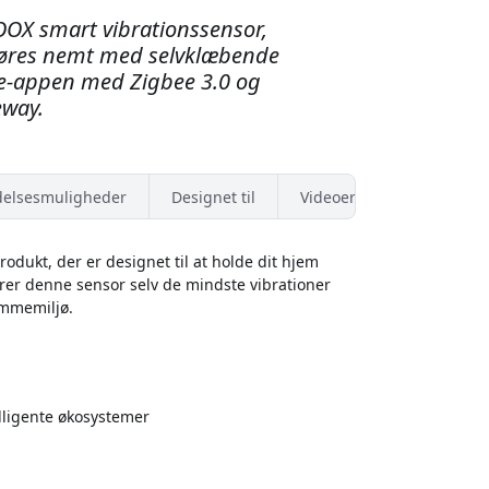
X smart vibrationssensor,
tgøres nemt med selvklæbende
e-appen med Zigbee 3.0 og
way.
elsesmuligheder
Designet til
Videoer
odukt, der er designet til at holde dit hjem
erer denne sensor selv de mindste vibrationer
emmemiljø.
ligente økosystemer