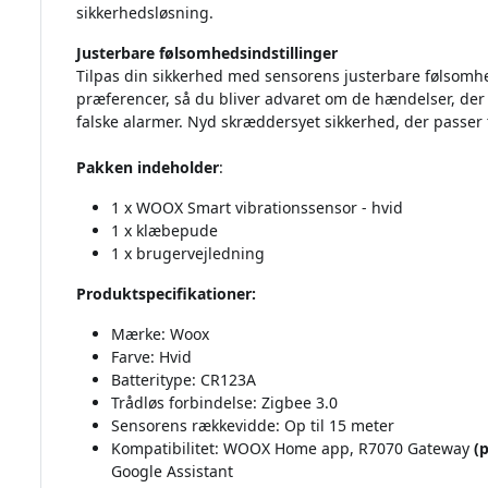
sikkerhedsløsning.
Justerbare følsomhedsindstillinger
Tilpas din sikkerhed med sensorens justerbare følsomhe
præferencer, så du bliver advaret om de hændelser, der 
falske alarmer. Nyd skræddersyet sikkerhed, der passer 
Pakken indeholder
:
1 x WOOX Smart vibrationssensor - hvid
1 x klæbepude
1 x brugervejledning
Produktspecifikationer:
Mærke: Woox
Farve: Hvid
Batteritype: CR123A
Trådløs forbindelse: Zigbee 3.0
Sensorens rækkevidde: Op til 15 meter
Kompatibilitet: WOOX Home app, R7070 Gateway
(
Google Assistant