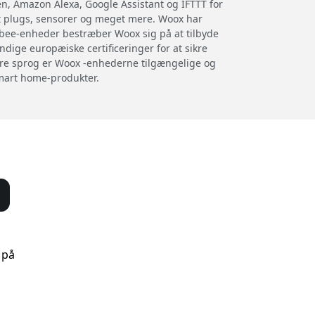
n, Amazon Alexa, Google Assistant og IFTTT for
t plugs, sensorer og meget mere. Woox har
igbee-enheder bestræber Woox sig på at tilbyde
ige europæiske certificeringer for at sikre
lere sprog er Woox -enhederne tilgængelige og
mart home-produkter.
 på