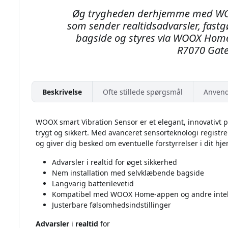
Øg trygheden derhjemme med WOO
som sender realtidsadvarsler, fas
bagside og styres via WOOX Hom
R7070 Gate
Beskrivelse
Ofte stillede spørgsmål
Anvend
WOOX smart Vibration Sensor er et elegant, innovativt pr
trygt og sikkert. Med avanceret sensorteknologi registr
og giver dig besked om eventuelle forstyrrelser i dit hj
Advarsler i realtid for øget sikkerhed
Nem installation med selvklæbende bagside
Langvarig batterilevetid
Kompatibel med WOOX Home-appen og andre intel
Justerbare følsomhedsindstillinger
Advarsler
i
realtid
for