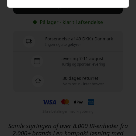
Køb nu
På lager - klar til afsendelse
Forsendelse af 49 DKK i Danmark
Ingen skjulte gebyrer
Levering 7-11 august
Hurtig og sporbar levering
30 dages returret
Nem retur - intet besvær
Sikre betalinger med kryptering
Samle styringen af over 8.000 IR-enheder fra
2.000+ brands i en kompakt løsning med