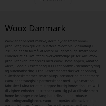
Woox Danmark
Woox er et berømt mærke, der tilbyder smart home-
produkter, som gør dit liv lettere. Woox blev grundlagt i
2018 og har til formål at levere brugervenlige smart home-
enheder af høj kvalitet til overkommelige priser. Alle Woox -
produkter kan integreres med Woox Home-appen, Amazon
Alexa, Google Assistant og IFTTT for praktisk stemmestyring
og automatisering. Produktsortimentet dækker belysning,
sikkerhedskameraer, smart plugs, sensorer og meget mere.
Woox har strategiske partnerskaber med Tuya Smart og
fabrikker i Kina for at muliggøre hurtig innovation. Fra WiFi-
til Zigbee-enheder bestræber Woox sig på at tilbyde smart
home-løsninger med lang batterilevetid og robuste
tilslutningsmuligheder. Woox har opnået alle nødvendige
europæiske certificeringer for at sikre produktsikkerhed og