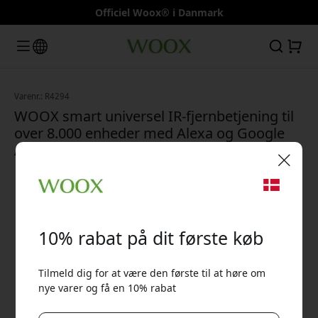
Officiel Woox® i Danmark
Varenr.: R4294
WOOX smart universel IR-fjernbetjening til
over 8.000 enheder med Alexa og Google
Assistant via app - Sort
🎉 Din rabatkode:
10% rabat på dit første køb
Tilmeld dig for at være den første til at høre om
nye varer og få en 10% rabat
Brug denne kode ved kassen for at få 10% rabat.