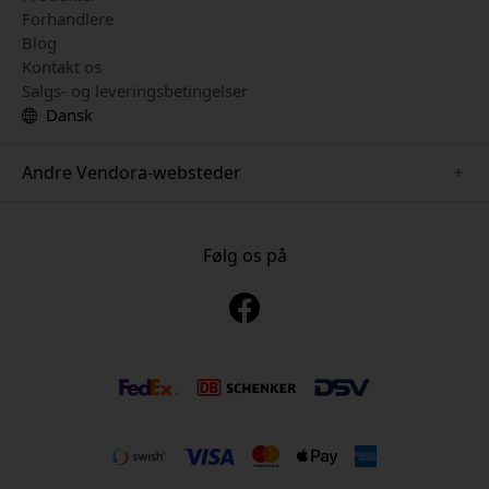
Forhandlere
Blog
Kontakt os
Salgs- og leveringsbetingelser
Dansk
Andre Vendora-websteder
www.sensibo.se
www.nordicsmartlight.se
Følg os på
www.brydgenordic.se
www.twelvesouth.se
www.playshifu.se