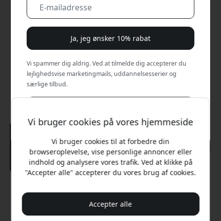
Ja, jeg ønsker 10% rabat
Vi spammer dig aldrig. Ved at tilmelde dig accepterer du
lejlighedsvise marketingmails, uddannelsesserier og
særlige tilbud.
Nej, jeg vil hellere betale fuld pris.
Vi bruger cookies på vores hjemmeside
Vi bruger cookies til at forbedre din
browseroplevelse, vise personlige annoncer eller
indhold og analysere vores trafik. Ved at klikke på
"Accepter alle" accepterer du vores brug af cookies.
Anbefalet pris
299 DKK
Accepter alle