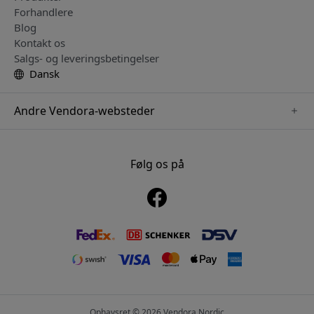
Forhandlere
Blog
Kontakt os
Salgs- og leveringsbetingelser
Dansk
Andre Vendora-websteder
www.sensibo.se
www.nordicsmartlight.se
Følg os på
www.brydgenordic.se
www.twelvesouth.se
www.playshifu.se
Ophavsret © 2026 Vendora Nordic