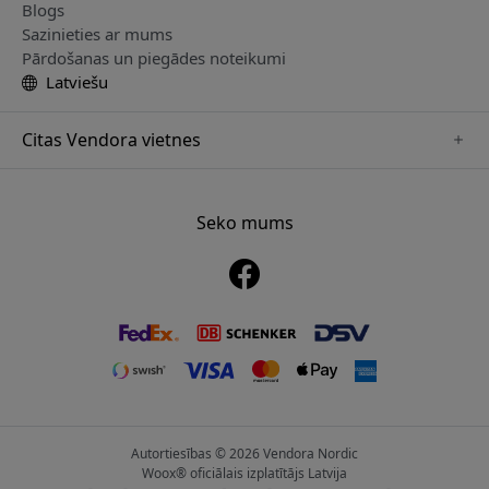
Blogs
Sazinieties ar mums
Pārdošanas un piegādes noteikumi
Latviešu
Citas Vendora vietnes
www.sensibo.se
www.nordicsmartlight.se
Seko mums
www.brydgenordic.se
www.twelvesouth.se
www.playshifu.se
Autortiesības © 2026 Vendora Nordic
Woox® oficiālais izplatītājs Latvija