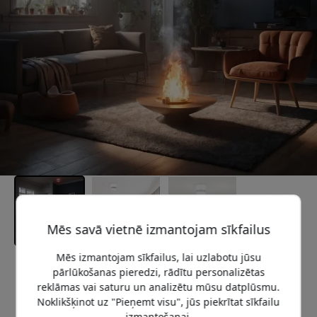
Mēs savā vietnē izmantojam sīkfailus
Mēs izmantojam sīkfailus, lai uzlabotu jūsu
Ieteicamā cena
pārlūkošanas pieredzi, rādītu personalizētas
59.99 EUR
reklāmas vai saturu un analizētu mūsu datplūsmu.
Noklikšķinot uz "Pieņemt visu", jūs piekrītat sīkfailu
izmantošanai.