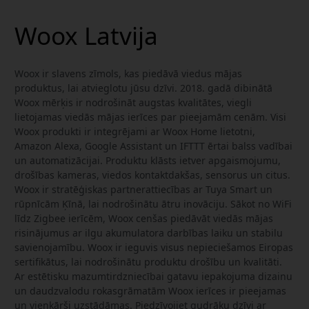
Woox Latvija
Woox ir slavens zīmols, kas piedāvā viedus mājas
produktus, lai atvieglotu jūsu dzīvi. 2018. gadā dibinātā
Woox mērķis ir nodrošināt augstas kvalitātes, viegli
lietojamas viedās mājas ierīces par pieejamām cenām. Visi
Woox produkti ir integrējami ar Woox Home lietotni,
Amazon Alexa, Google Assistant un IFTTT ērtai balss vadībai
un automatizācijai. Produktu klāsts ietver apgaismojumu,
drošības kameras, viedos kontaktdakšas, sensorus un citus.
Woox ir stratēģiskas partnerattiecības ar Tuya Smart un
rūpnīcām Ķīnā, lai nodrošinātu ātru inovāciju. Sākot no WiFi
līdz Zigbee ierīcēm, Woox cenšas piedāvāt viedās mājas
risinājumus ar ilgu akumulatora darbības laiku un stabilu
savienojamību. Woox ir ieguvis visus nepieciešamos Eiropas
sertifikātus, lai nodrošinātu produktu drošību un kvalitāti.
Ar estētisku mazumtirdzniecībai gatavu iepakojuma dizainu
un daudzvalodu rokasgrāmatām Woox ierīces ir pieejamas
un vienkārši uzstādāmas. Piedzīvojiet gudrāku dzīvi ar