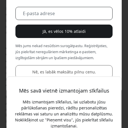
Mājas un biroja drošībā WOOX Smart Outdoor Wireless PTZ
Camera kopā ar saules paneļu komplektu izceļas kā
inovāciju un ilgtspējas paraugs. Šis modernais drošības
risinājums piedāvā plašu funkciju klāstu, kas ļauj uzmanīgi
Jā, es vēlos 10% atlaidi
uzraudzīt jūsu īpašumu, nepalielinot ietekmi uz vidi.
Mēs jums nekad nesūtīsim surogātpastu. Reģistrējoties,
Videi draudzīga enerģija ar saules jaudu
jūs piekrītat neregulāriem mārketinga e-pastiem,
WOOX Smart Camera izceļas ar apņemšanos izmantot zaļo
izglītojošām sērijām un īpašiem piedāvājumiem.
enerģiju. Kamera ir aprīkota ar 3 W saules paneli, kas
nodrošina nepārtrauktu uzlādi, veicinot energoefektivitāti
Nē, es labāk maksātu pilnu cenu.
un ilgtspēju. Tas ne tikai palīdz veidot zaļāku nākotni, bet arī
nodrošina, ka jūsu drošības sistēma vienmēr ir uzlādēta un
gatava darbam.
Mēs savā vietnē izmantojam sīkfailus
Uzlabotas novērošanas funkcijas
Mēs izmantojam sīkfailus, lai uzlabotu jūsu
Ar 2K 3MP Full HD izvadi un PTZ vadību kamera nodrošina
pārlūkošanas pieredzi, rādītu personalizētas
asus attēlus un ļauj attālināti pielāgot skatu, lai pārredzētu
reklāmas vai saturu un analizētu mūsu datplūsmu.
katru leņķi. Trīs inovatīvie nakts redzamības režīmi —
Noklikšķinot uz "Pieņemt visu", jūs piekrītat sīkfailu
infrasarkanais, krāsu nakts un viedais nakts režīms —
izmantošanai.
nodrošina, ka kamera fiksē katru detaļu pat visdziļākajā