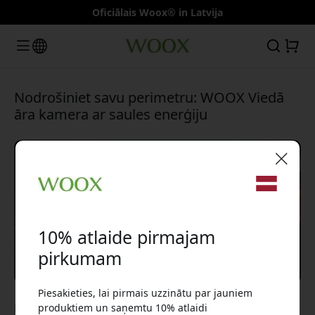
Oficiālais Woox® in Latvija
Nodrošiniet savu perimetru: WOOX Viedā
āra kamera ar saules enerģiju
🎉 Jūsu atlaižu kods:
10% atlaide pirmajam
pirkumam
Piesakieties, lai pirmais uzzinātu par jauniem
Izmantojiet šo kodu, veicot pasūtījumu, lai
Feb 18, 2024
produktiem un saņemtu 10% atlaidi
saņemtu 10% atlaidi.