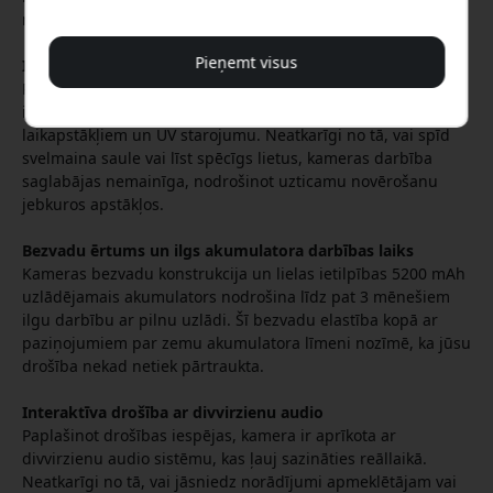
naktī.
Pieņemt visus
Izturīga pret laikapstākļiem
Radīta ilgam kalpošanas laikam, WOOX Smart Camera ir
ieguvusi IP65 sertifikāciju, kas padara to noturīgu pret
laikapstākļiem un UV starojumu. Neatkarīgi no tā, vai spīd
svelmaina saule vai līst spēcīgs lietus, kameras darbība
saglabājas nemainīga, nodrošinot uzticamu novērošanu
jebkuros apstākļos.
Bezvadu ērtums un ilgs akumulatora darbības laiks
Kameras bezvadu konstrukcija un lielas ietilpības 5200 mAh
uzlādējamais akumulators nodrošina līdz pat 3 mēnešiem
ilgu darbību ar pilnu uzlādi. Šī bezvadu elastība kopā ar
paziņojumiem par zemu akumulatora līmeni nozīmē, ka jūsu
drošība nekad netiek pārtraukta.
Interaktīva drošība ar divvirzienu audio
Paplašinot drošības iespējas, kamera ir aprīkota ar
divvirzienu audio sistēmu, kas ļauj sazināties reāllaikā.
Neatkarīgi no tā, vai jāsniedz norādījumi apmeklētājam vai