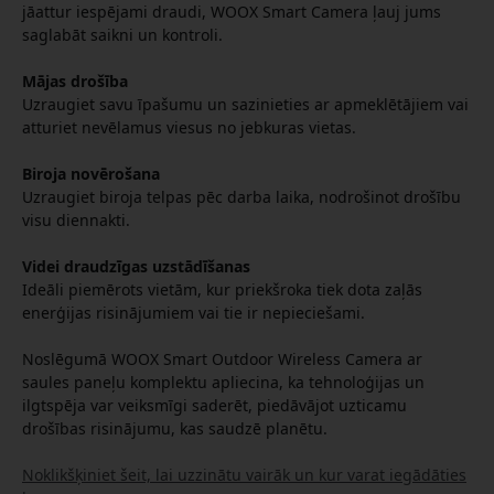
jāattur iespējami draudi, WOOX Smart Camera ļauj jums
saglabāt saikni un kontroli.
Mājas drošība
Uzraugiet savu īpašumu un sazinieties ar apmeklētājiem vai
atturiet nevēlamus viesus no jebkuras vietas.
Biroja novērošana
Uzraugiet biroja telpas pēc darba laika, nodrošinot drošību
visu diennakti.
Videi draudzīgas uzstādīšanas
Ideāli piemērots vietām, kur priekšroka tiek dota zaļās
enerģijas risinājumiem vai tie ir nepieciešami.
Noslēgumā WOOX Smart Outdoor Wireless Camera ar
saules paneļu komplektu apliecina, ka tehnoloģijas un
ilgtspēja var veiksmīgi saderēt, piedāvājot uzticamu
drošības risinājumu, kas saudzē planētu.
Noklikšķiniet šeit, lai uzzinātu vairāk un kur varat iegādāties