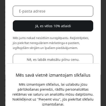
Mājas un biroja drošībā WOOX Smart Outdoor Wireless PTZ
Camera kopā ar saules paneļu komplektu izceļas kā
inovāciju un ilgtspējas paraugs. Šis modernais drošības
risinājums piedāvā plašu funkciju klāstu, kas ļauj uzmanīgi
Jā, es vēlos 10% atlaidi
uzraudzīt jūsu īpašumu, nepalielinot ietekmi uz vidi.
Mēs jums nekad nesūtīsim surogātpastu. Reģistrējoties,
Videi draudzīga enerģija ar saules jaudu
jūs piekrītat neregulāriem mārketinga e-pastiem,
WOOX Smart Camera izceļas ar apņemšanos izmantot zaļo
izglītojošām sērijām un īpašiem piedāvājumiem.
enerģiju. Kamera ir aprīkota ar 3 W saules paneli, kas
nodrošina nepārtrauktu uzlādi, veicinot energoefektivitāti
Nē, es labāk maksātu pilnu cenu.
un ilgtspēju. Tas ne tikai palīdz veidot zaļāku nākotni, bet arī
nodrošina, ka jūsu drošības sistēma vienmēr ir uzlādēta un
gatava darbam.
Mēs savā vietnē izmantojam sīkfailus
Uzlabotas novērošanas funkcijas
Mēs izmantojam sīkfailus, lai uzlabotu jūsu
Ar 2K 3MP Full HD izvadi un PTZ vadību kamera nodrošina
pārlūkošanas pieredzi, rādītu personalizētas
asus attēlus un ļauj attālināti pielāgot skatu, lai pārredzētu
reklāmas vai saturu un analizētu mūsu datplūsmu.
katru leņķi. Trīs inovatīvie nakts redzamības režīmi —
Noklikšķinot uz "Pieņemt visu", jūs piekrītat sīkfailu
infrasarkanais, krāsu nakts un viedais nakts režīms —
izmantošanai.
nodrošina, ka kamera fiksē katru detaļu pat visdziļākajā