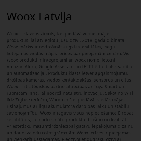
Woox Latvija
Woox ir slavens zīmols, kas piedāvā viedus mājas
produktus, lai atvieglotu jūsu dzīvi. 2018. gadā dibinātā
Woox mērķis ir nodrošināt augstas kvalitātes, viegli
lietojamas viedās mājas ierīces par pieejamām cenām. Visi
Woox produkti ir integrējami ar Woox Home lietotni,
Amazon Alexa, Google Assistant un IFTTT ērtai balss vadībai
un automatizācijai. Produktu klāsts ietver apgaismojumu,
drošības kameras, viedos kontaktdakšas, sensorus un citus.
Woox ir stratēģiskas partnerattiecības ar Tuya Smart un
rūpnīcām Ķīnā, lai nodrošinātu ātru inovāciju. Sākot no WiFi
līdz Zigbee ierīcēm, Woox cenšas piedāvāt viedās mājas
risinājumus ar ilgu akumulatora darbības laiku un stabilu
savienojamību. Woox ir ieguvis visus nepieciešamos Eiropas
sertifikātus, lai nodrošinātu produktu drošību un kvalitāti.
Ar estētisku mazumtirdzniecībai gatavu iepakojuma dizainu
un daudzvalodu rokasgrāmatām Woox ierīces ir pieejamas
un vienkārši uzstādāmas. Piedzīvojiet gudrāku dzīvi ar