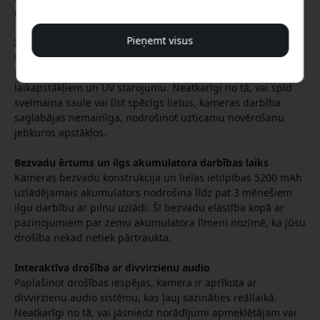
naktī.
Pieņemt visus
Izturīga pret laikapstākļiem
Radīta ilgam kalpošanas laikam, WOOX Smart Camera ir
ieguvusi IP65 sertifikāciju, kas padara to noturīgu pret
laikapstākļiem un UV starojumu. Neatkarīgi no tā, vai spīd
svelmaina saule vai līst spēcīgs lietus, kameras darbība
saglabājas nemainīga, nodrošinot uzticamu novērošanu
jebkuros apstākļos.
Bezvadu ērtums un ilgs akumulatora darbības laiks
Kameras bezvadu konstrukcija un lielas ietilpības 5200 mAh
uzlādējamais akumulators nodrošina līdz pat 3 mēnešiem
ilgu darbību ar pilnu uzlādi. Šī bezvadu elastība kopā ar
paziņojumiem par zemu akumulatora līmeni nozīmē, ka jūsu
drošība nekad netiek pārtraukta.
Interaktīva drošība ar divvirzienu audio
Paplašinot drošības iespējas, kamera ir aprīkota ar
divvirzienu audio sistēmu, kas ļauj sazināties reāllaikā.
Neatkarīgi no tā, vai jāsniedz norādījumi apmeklētājam vai