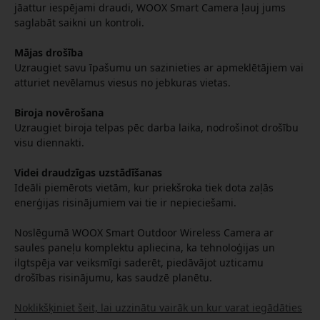
jāattur iespējami draudi, WOOX Smart Camera ļauj jums
saglabāt saikni un kontroli.
Mājas drošība
Uzraugiet savu īpašumu un sazinieties ar apmeklētājiem vai
atturiet nevēlamus viesus no jebkuras vietas.
Biroja novērošana
Uzraugiet biroja telpas pēc darba laika, nodrošinot drošību
visu diennakti.
Videi draudzīgas uzstādīšanas
Ideāli piemērots vietām, kur priekšroka tiek dota zaļās
enerģijas risinājumiem vai tie ir nepieciešami.
Noslēgumā WOOX Smart Outdoor Wireless Camera ar
saules paneļu komplektu apliecina, ka tehnoloģijas un
ilgtspēja var veiksmīgi saderēt, piedāvājot uzticamu
drošības risinājumu, kas saudzē planētu.
Noklikšķiniet šeit, lai uzzinātu vairāk un kur varat iegādāties