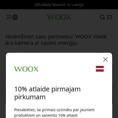
Oficiālais Woox® in Latvija
Nodrošiniet savu perimetru: WOOX Viedā
āra kamera ar saules enerģiju
🎉 Jūsu atlaižu kods:
10% atlaide pirmajam
pirkumam
Piesakieties, lai pirmais uzzinātu par jauniem
Izmantojiet šo kodu, veicot pasūtījumu, lai
Feb 18, 2024
produktiem un saņemtu 10% atlaidi
saņemtu 10% atlaidi.