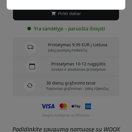
Pirkti dabar
Yra sandėlyje – paruošta išsiųsti
Pristatymas 9.99 EUR į Lietuva
Jokių paslėptų mokesčių
Pristatymas 10-12 rugpjūtis
Greitas ir atsekamas pristatymas
30 dienų grąžinimo teisė
Paprastas grąžinimas – jokių rūpesčių
Saugūs mokėjimai su šifravimu
Padidinkite saugumą namuose su WOOX