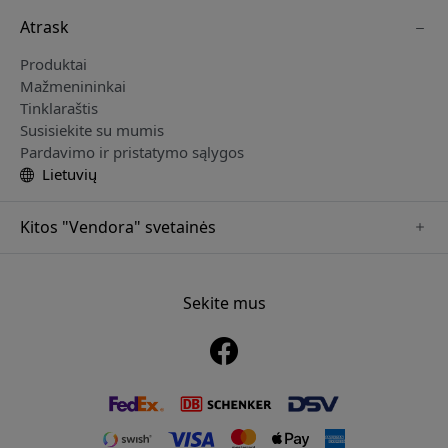
Atrask
Produktai
Mažmenininkai
Tinklaraštis
Susisiekite su mumis
Pardavimo ir pristatymo sąlygos
Lietuvių
Kitos "Vendora" svetainės
www.sensibo.se
www.nordicsmartlight.se
Sekite mus
www.brydgenordic.se
www.twelvesouth.se
www.playshifu.se