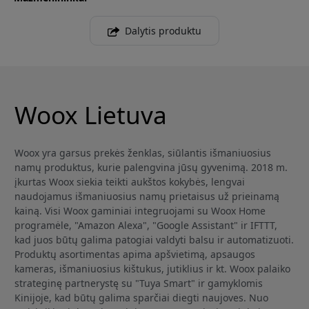
Dalytis produktu
Woox Lietuva
Woox yra garsus prekės ženklas, siūlantis išmaniuosius
namų produktus, kurie palengvina jūsų gyvenimą. 2018 m.
įkurtas Woox siekia teikti aukštos kokybės, lengvai
naudojamus išmaniuosius namų prietaisus už prieinamą
kainą. Visi Woox gaminiai integruojami su Woox Home
programėle, "Amazon Alexa", "Google Assistant" ir IFTTT,
kad juos būtų galima patogiai valdyti balsu ir automatizuoti.
Produktų asortimentas apima apšvietimą, apsaugos
kameras, išmaniuosius kištukus, jutiklius ir kt. Woox palaiko
strateginę partnerystę su "Tuya Smart" ir gamyklomis
Kinijoje, kad būtų galima sparčiai diegti naujoves. Nuo