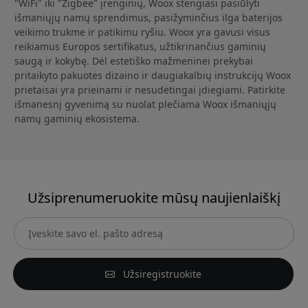
"WiFi" iki "Zigbee" įrenginių, Woox stengiasi pasiūlyti
išmaniųjų namų sprendimus, pasižyminčius ilga baterijos
veikimo trukme ir patikimu ryšiu. Woox yra gavusi visus
reikiamus Europos sertifikatus, užtikrinančius gaminių
saugą ir kokybę. Dėl estetiško mažmeninei prekybai
pritaikyto pakuotės dizaino ir daugiakalbių instrukcijų Woox
prietaisai yra prieinami ir nesudėtingai įdiegiami. Patirkite
išmanesnį gyvenimą su nuolat plečiama Woox išmaniųjų
namų gaminių ekosistema.
Užsiprenumeruokite mūsų naujienlaiškį
Užsiregistruokite