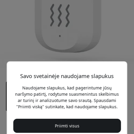
Savo svetainėje naudojame slapukus
Naudojame slapukus, kad pagerintume jūsų
naršymo patirtį, rodytume suasmenintus skelbimus
ar turinį ir analizuotume savo srautą. Spausdami
"Priimti viską" sutinkate, kad naudojame slapukus.
Rekomenduojama kaina
Priimti visus
24.99 EUR