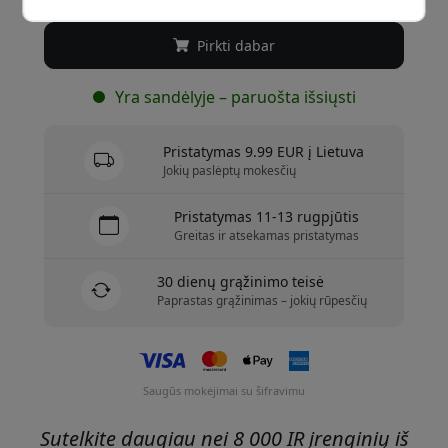
Pirkti dabar
Yra sandėlyje – paruošta išsiųsti
Pristatymas 9.99 EUR į Lietuva
Jokių paslėptų mokesčių
Pristatymas 11-13 rugpjūtis
Greitas ir atsekamas pristatymas
30 dienų grąžinimo teisė
Paprastas grąžinimas – jokių rūpesčių
Saugūs mokėjimai su šifravimu
Sutelkite daugiau nei 8 000 IR įrenginių iš