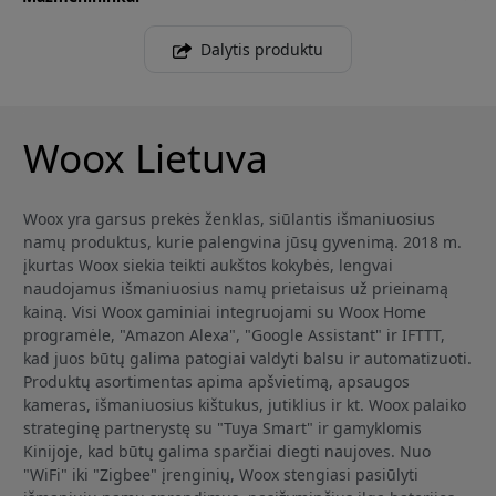
Dalytis produktu
Woox Lietuva
Woox yra garsus prekės ženklas, siūlantis išmaniuosius
namų produktus, kurie palengvina jūsų gyvenimą. 2018 m.
įkurtas Woox siekia teikti aukštos kokybės, lengvai
naudojamus išmaniuosius namų prietaisus už prieinamą
kainą. Visi Woox gaminiai integruojami su Woox Home
programėle, "Amazon Alexa", "Google Assistant" ir IFTTT,
kad juos būtų galima patogiai valdyti balsu ir automatizuoti.
Produktų asortimentas apima apšvietimą, apsaugos
kameras, išmaniuosius kištukus, jutiklius ir kt. Woox palaiko
strateginę partnerystę su "Tuya Smart" ir gamyklomis
Kinijoje, kad būtų galima sparčiai diegti naujoves. Nuo
"WiFi" iki "Zigbee" įrenginių, Woox stengiasi pasiūlyti