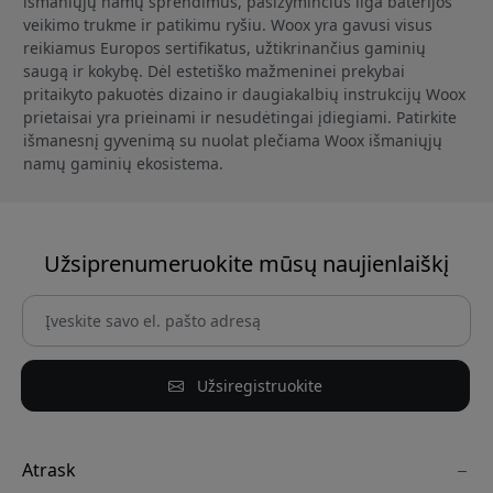
išmaniųjų namų sprendimus, pasižyminčius ilga baterijos
veikimo trukme ir patikimu ryšiu. Woox yra gavusi visus
reikiamus Europos sertifikatus, užtikrinančius gaminių
saugą ir kokybę. Dėl estetiško mažmeninei prekybai
pritaikyto pakuotės dizaino ir daugiakalbių instrukcijų Woox
prietaisai yra prieinami ir nesudėtingai įdiegiami. Patirkite
išmanesnį gyvenimą su nuolat plečiama Woox išmaniųjų
namų gaminių ekosistema.
Užsiprenumeruokite mūsų naujienlaiškį
Užsiregistruokite
Atrask