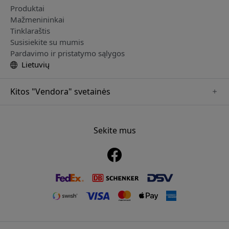
Produktai
Mažmenininkai
Tinklaraštis
Susisiekite su mumis
Pardavimo ir pristatymo sąlygos
Lietuvių
Kitos "Vendora" svetainės
www.sensibo.se
www.nordicsmartlight.se
Sekite mus
www.brydgenordic.se
www.twelvesouth.se
www.playshifu.se