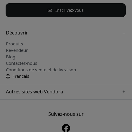
Inscrivez-vous
Découvrir
Produits
Revendeur
Blog
Contactez-nous
Conditions de vente et de livraison
Français
Autres sites web Vendora
www.sensibo.se
www.nordicsmartlight.se
Suivez-nous sur
www.brydgenordic.se
www.twelvesouth.se
www.playshifu.se