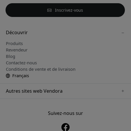
Inscrivez-vous
Découvrir
Produits
Revendeur
Blog
Contactez-nous
Conditions de vente et de livraison
Français
Autres sites web Vendora
www.sensibo.se
www.nordicsmartlight.se
Suivez-nous sur
www.brydgenordic.se
www.twelvesouth.se
www.playshifu.se