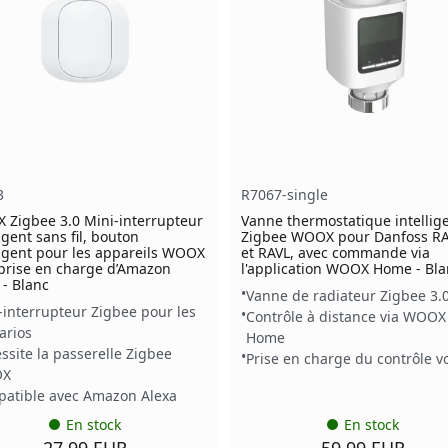
3
R7067-single
Zigbee 3.0 Mini-interrupteur
Vanne thermostatique intellig
ligent sans fil, bouton
Zigbee WOOX pour Danfoss RA
ligent pour les appareils WOOX
et RAVL, avec commande via
prise en charge d’Amazon
l'application WOOX Home - Bla
 - Blanc
Vanne de radiateur Zigbee 3.
-interrupteur Zigbee pour les
Contrôle à distance via WOOX
arios
Home
ssite la passerelle Zigbee
Prise en charge du contrôle v
OX
atible avec Amazon Alexa
En stock
En stock
27.99 EUR
59.99 EUR