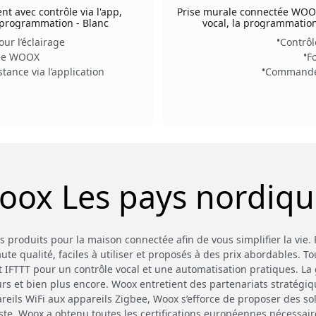
t avec contrôle via l'app,
Prise murale connectée WOOX 
 programmation - Blanc
vocal, la programmation
ur l’éclairage
Contrôl
bee WOOX
F
nce via l’application
Commande 
oox Les pays nordiqu
roduits pour la maison connectée afin de vous simplifier la vie. 
e qualité, faciles à utiliser et proposés à des prix abordables. Tou
 IFTTT pour un contrôle vocal et une automatisation pratiques. 
eurs et bien plus encore. Woox entretient des partenariats stratégi
reils WiFi aux appareils Zigbee, Woox s’efforce de proposer des s
e. Woox a obtenu toutes les certifications européennes nécessaires