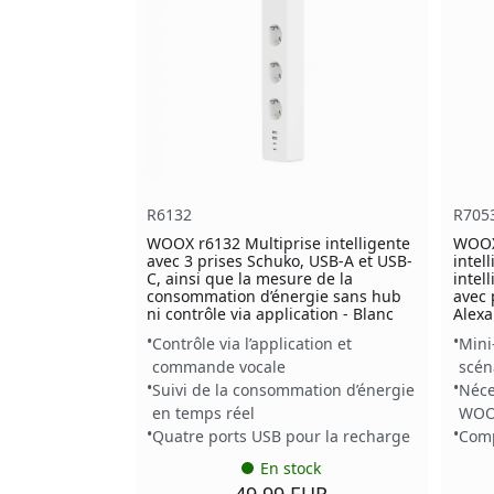
R6132
R705
WOOX r6132 Multiprise intelligente
WOOX 
avec 3 prises Schuko, USB-A et USB-
intel
C, ainsi que la mesure de la
intel
consommation d’énergie sans hub
avec 
ni contrôle via application - Blanc
Alexa
Contrôle via l’application et
Mini
commande vocale
scén
Suivi de la consommation d’énergie
Néce
en temps réel
WO
Quatre ports USB pour la recharge
Comp
En stock
49.99 EUR