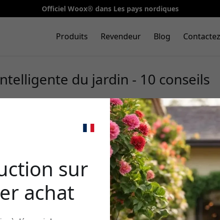
Officiel Woox® dans Les pays nordiques
Produits
Revendeur
Blog
Contacte
intelligente du jardin - 10 conseils
🎉 Votr
rédu
uction sur
er achat