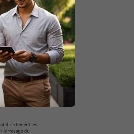
 paiement pour obtenir 10% de
uction.
s bonnes techniques
misant l’eau. Voici
’irrigation
es et avec la
int directement les
ur l’arrosage du