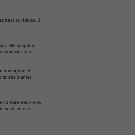
s bacs surélevés. Il
ion : elle suspend
économiser l’eau.
ère homogène et
bler des plantes
les différentes zones
x besoins en eau