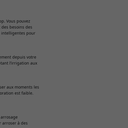
app. Vous pouvez
t des besoins des
 intelligentes pour
tement depuis votre
ant l’irrigation aux
roser aux moments les
ration est faible.
n arrosage
r arroser à des