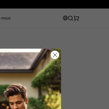
z-nous
e code de
ction :