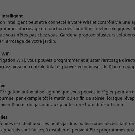
 intelligent
ion intelligent peut être connecté à votre WiFi et contrôlé via une 
ogrammes d’arrosage en fonction des conditions météorologiques e
e vous n’êtes pas chez vous. Gardena propose plusieurs solutions
r l’arrosage de votre jardin.
n WiFi
rigation WiFi, vous pouvez programmer et ajuster l’arrosage direc
dez ainsi un contrôle total et pouvez économiser de l’eau en adapt
sée
d’irrigation automatisé signifie que vous pouvez le régler pour ar
ournée, par exemple tôt le matin ou en fin de soirée, lorsque l’évapo
iser l’eau et de garantir aux plantes une humidité suffisante.
iles
à piles est idéal pour les petits jardins ou les zones nécessitant u
appareils sont faciles à installer et peuvent être programmés pou