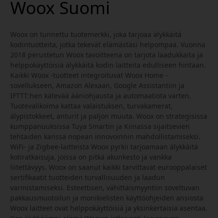
Woox Suomi
Woox on tunnettu tuotemerkki, joka tarjoaa älykkäitä
kodintuotteita, jotka tekevät elämästäsi helpompaa. Vuonna
2018 perustetun Woox tavoitteena on tarjota laadukkaita ja
helppokäyttöisiä älykkäitä kodin laitteita edulliseen hintaan.
Kaikki Woox -tuotteet integroituvat Woox Home -
sovellukseen, Amazon Alexaan, Google Assistantiin ja
IFTTT:hen kätevää ääniohjausta ja automaatiota varten.
Tuotevalikoima kattaa valaistuksen, turvakamerat,
älypistokkeet, anturit ja paljon muuta. Woox on strategisissa
kumppanuuksissa Tuya Smartin ja Kiinassa sijaitsevien
tehtaiden kanssa nopean innovoinnin mahdollistamiseksi.
WiFi- ja Zigbee-laitteista Woox pyrkii tarjoamaan älykkäitä
kotiratkaisuja, joissa on pitkä akunkesto ja vankka
liitettävyys. Woox on saanut kaikki tarvittavat eurooppalaiset
sertifikaatit tuotteiden turvallisuuden ja laadun
varmistamiseksi. Esteettisen, vähittäismyyntiin soveltuvan
pakkausmuotoilun ja monikielisten käyttöohjeiden ansiosta
Woox laitteet ovat helppokäyttöisiä ja yksinkertaisia asentaa.