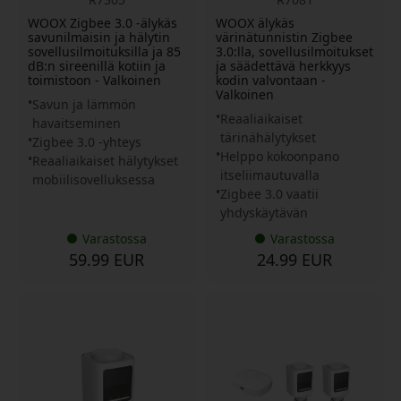
WOOX Zigbee 3.0 -älykäs
WOOX älykäs
savunilmaisin ja hälytin
värinätunnistin Zigbee
sovellusilmoituksilla ja 85
3.0:lla, sovellusilmoitukset
dB:n sireenillä kotiin ja
ja säädettävä herkkyys
toimistoon - Valkoinen
kodin valvontaan -
Valkoinen
Savun ja lämmön
Reaaliaikaiset
havaitseminen
tärinähälytykset
Zigbee 3.0 -yhteys
Helppo kokoonpano
Reaaliaikaiset hälytykset
itseliimautuvalla
mobiilisovelluksessa
Zigbee 3.0 vaatii
yhdyskäytävän
Varastossa
Varastossa
59.99 EUR
24.99 EUR