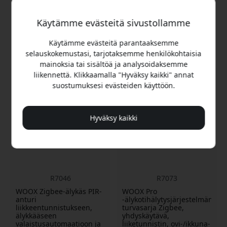
Neljä hälytystilaa
painikkeella
Käytämme evästeitä sivustollamme
Varastossa
Varastossa
Käytämme evästeitä parantaaksemme
27.99 EUR
27.99 EUR
selauskokemustasi, tarjotaksemme henkilökohtaisia
mainoksia tai sisältöä ja analysoidaksemme
liikennettä. Klikkaamalla "Hyväksy kaikki" annat
suostumuksesi evästeiden käyttöön.
Hyväksy kaikki
R7046
R7073
WOOX Zigbee-älykäs PIR-
WOOX Pro
anturi
-älykotihälytysjärjestelmän
liikkeentunnistukseen,
turvasarja Zigbee,
älykkääseen
yhdyskäytävä,
valaistusautomaatioon ja
liiketunnistin, ovi-/ikkuna-