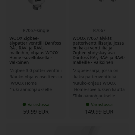
R7067-single
R7067
WOOX Zigbee-
WOOX r7067 älykäs
älypatteriventtiili Danfoss
patteriventtiilisarja, jossa
RA-, RAV- ja RAVL-
on kaksi venttiiliä ja
malleihin, ohjaus WOOX
Zigbee-yhdyskäytävä
Home -sovelluksella -
Danfoss RA-, RAV- ja RAVL-
Valkoinen
malleille - Valkoinen
Zigbee 3.0 patteriventtiili
Zigbee-sarja, jossa on
Kauko-ohjaus osoitteessa
kaksi patteriventtiiliä
WOOX Home
Kauko-ohjaus WOOX
Tuki ääniohjaukselle
Home-sovelluksen kautta
Tuki ääniohjaukselle
Varastossa
Varastossa
59.99 EUR
149.99 EUR