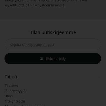
Koe älykkäämpi elämä Woox:n jatkuvasti laajenevan
älykotituotteiden ekosysteemin avulla.
Tilaa uutiskirjeemme
Rekisteröidy
Tutustu
Tuotteet
Jälleenmyyjät
Blogi
Ota yhteyttä