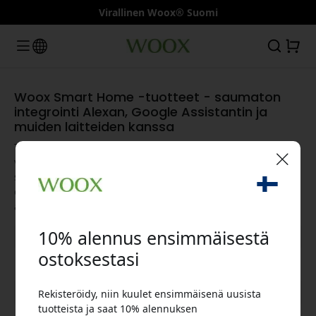
Virallinen Woox® Suomi
Woox Smart Home -tuotteet - saumaton
integrointi Alexan, Google Assistantin ja
muiden laitteiden kanssa
Tutustu Wooxin uusimpaan älykkäiden kodin laitteiden
valikoimaan, joka on suunniteltu intuitiiviseen ohjaukseen ja
saumattomaan integrointiin. Woox tekee jokapäiväisestä
🎉 Alennuskoodisi:
elämästä älykkäämpää ja tehokkaampaa turvakameroista
älypistokkeisiin.
10% alennus ensimmäisestä
ostoksestasi
Näytä kaikki kategoriat
Rekisteröidy, niin kuulet ensimmäisenä uusista
Käytä tätä koodia kassalla saadaksesi 10%
tuotteista ja saat 10% alennuksen
alennuksen.