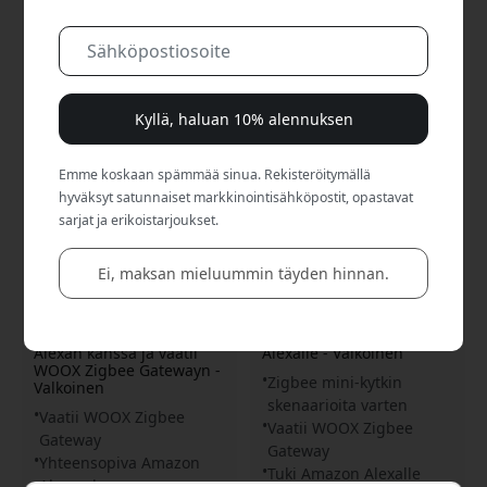
Kyllä, haluan 10% alennuksen
Emme koskaan spämmää sinua. Rekisteröitymällä
hyväksyt satunnaiset markkinointisähköpostit, opastavat
sarjat ja erikoistarjoukset.
R7054
R7053
Ei, maksan mieluummin täyden hinnan.
WOOX Zigbee
WOOX Zigbee 3.0 Smart
-älykaukosäädin älykotiin
Langaton Minikytkin,
ja hälytysjärjestelmiin,
älypainike WOOX-
yhteensopiva Amazon
laitteille, tuki Amazon
Alexan kanssa ja vaatii
Alexalle - Valkoinen
WOOX Zigbee Gatewayn -
Zigbee mini-kytkin
Valkoinen
skenaarioita varten
Vaatii WOOX Zigbee
Vaatii WOOX Zigbee
Gateway
Gateway
Yhteensopiva Amazon
Tuki Amazon Alexalle
Alexan kanssa