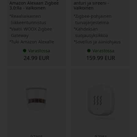
Amazon Alexaan Zigbee
anturi ja sireeni -
3.0:lla - Valkoinen
Valkoinen
Reaaliaikainen
Zigbee-pohjainen
liikkeentunnistus
turvajärjestelmä
Vaatii WOOX Zigbee
Kahdeksan
Gateway
suojausyksikköä
Tuki Amazon Alexalle
Sovellus ja ääniohjaus
Varastossa
Varastossa
24.99 EUR
159.99 EUR
R7305
R7081